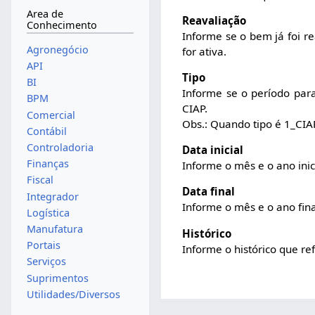
Area de
Reavaliação
Conhecimento
Informe se o bem já foi r
Agronegócio
for ativa.
API
Tipo
BI
Informe se o período para
BPM
CIAP.
Comercial
Obs.: Quando tipo é 1_CIAP
Contábil
Controladoria
Data inicial
Finanças
Informe o mês e o ano inic
Fiscal
Data final
Integrador
Informe o mês e o ano fina
Logística
Manufatura
Histórico
Portais
Informe o histórico que re
Serviços
Suprimentos
Utilidades/Diversos