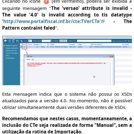
Clicando no ícone
(em vermelho), poderá ser exibida a
seguinte mensagem "
The 'versao' attribute is invalid -
The value '4.0' is invalid according to tis datatype
'
http://www.portalfiscal.inf.br/cte:TVerCTe'
- The
Pattern contraint faled
".
Esta mensagem indica que o sistema não possui os XSDs
atualizados para a versão 4.0. No momento, não é possível
utilizar simultaneamente duas versões diferentes de XSDs.
Recomendamos que nestes casos, momentaneamente, a
inclusão do CTe seja realizada de forma "Manual", sem a
utilização da rotina de Importação.