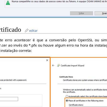
rtificado
editar
e erro acontecer é que a conversão pelo OpenSSL ou simil
o *.cer ao invés do *.pfx ou houve algum erro na hora da insta
instalação correta: