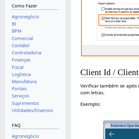
Como Fazer
Agronegócio
BI
BPM
Comercial
Contábil
Controladoria
Finanças
Fiscal
Client Id / Clien
Logística
Manufatura
Verificar também se após i
Portais
com letras.
Serviços
Suprimentos
Exemplo:
Utilidades/Diversos
FAQ
Agronegócio