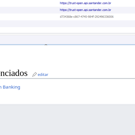
nciados
editar
n Banking