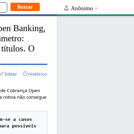
Anônimo
pen Banking,
âmetro:
 títulos. O
Editar
Histórico
o de Cobrança Open
a rotina não consegue
m-se a casos 
ara possíveis 