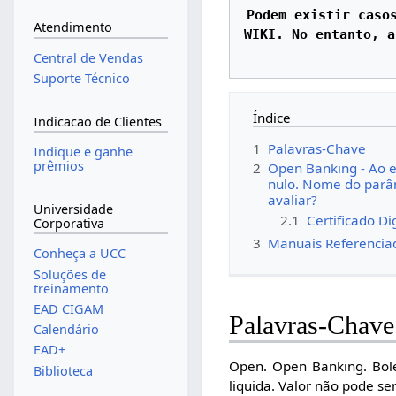
Podem existir casos
Atendimento
WIKI. No entanto, a
Central de Vendas
Suporte Técnico
Índice
Indicacao de Clientes
1
Palavras-Chave
Indique e ganhe
prêmios
2
Open Banking - Ao 
nulo. Nome do parâme
avaliar?
Universidade
2.1
Certificado Dig
Corporativa
3
Manuais Referencia
Conheça a UCC
Soluções de
treinamento
EAD CIGAM
Palavras-Chave
Calendário
EAD+
Open. Open Banking. Bole
Biblioteca
liquida. Valor não pode s