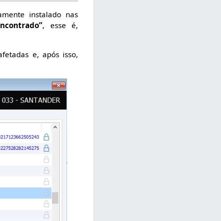
amente instalado nas
encontrado”
, esse é,
afetadas e, após isso,