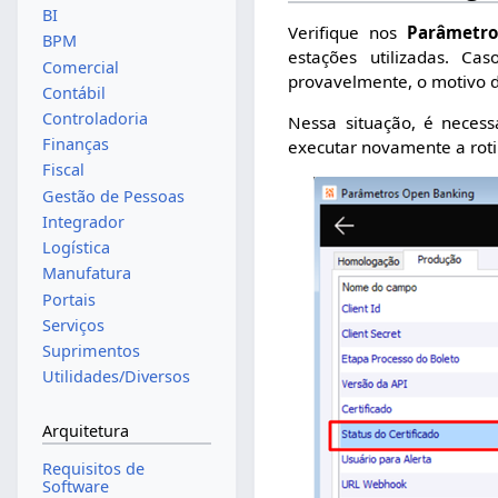
BI
Verifique nos
Parâmetr
BPM
estações utilizadas. 
Comercial
provavelmente, o motivo de
Contábil
Controladoria
Nessa situação, é necessá
Finanças
executar novamente a roti
Fiscal
Gestão de Pessoas
Integrador
Logística
Manufatura
Portais
Serviços
Suprimentos
Utilidades/Diversos
Arquitetura
Requisitos de
Software