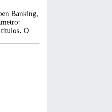
pen Banking,
âmetro:
 títulos. O