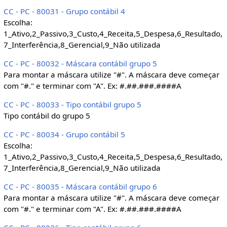
CC - PC - 80031 - Grupo contábil 4
Escolha:
1_Ativo,2_Passivo,3_Custo,4_Receita,5_Despesa,6_Resultado,
7_Interferência,8_Gerencial,9_Não utilizada
CC - PC - 80032 - Máscara contábil grupo 5
Para montar a máscara utilize "#". A máscara deve começar
com "#." e terminar com "A". Ex: #.##.###.####A
CC - PC - 80033 - Tipo contábil grupo 5
Tipo contábil do grupo 5
CC - PC - 80034 - Grupo contábil 5
Escolha:
1_Ativo,2_Passivo,3_Custo,4_Receita,5_Despesa,6_Resultado,
7_Interferência,8_Gerencial,9_Não utilizada
CC - PC - 80035 - Máscara contábil grupo 6
Para montar a máscara utilize "#". A máscara deve começar
com "#." e terminar com "A". Ex: #.##.###.####A