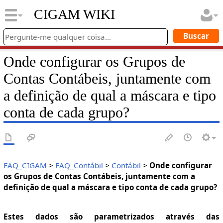
CIGAM WIKI
Onde configurar os Grupos de
Contas Contábeis, juntamente com
a definição de qual a máscara e tipo
conta de cada grupo?
FAQ_CIGAM
>
FAQ_Contábil
>
Contábil
>
Onde configurar
os Grupos de Contas Contábeis, juntamente com a
definição de qual a máscara e tipo conta de cada grupo?
Estes dados são parametrizados através das