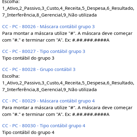
Escolha:
1_Ativo,2_Passivo,3_Custo,4_Receita,5_Despesa,6_Resultado,
7_Interferência,8_Gerencial,9_Não utilizada
CC - PC - 80026 - Máscara contábil grupo 3
Para montar a máscara utilize "#". A máscara deve começar
com "#." e terminar com "A". Ex: #.##.###.####A
CC - PC - 80027 - Tipo contábil grupo 3
Tipo contábil do grupo 3
CC - PC - 80028 - Grupo contábil 3
Escolha:
1_Ativo,2_Passivo,3_Custo,4_Receita,5_Despesa,6_Resultado,
7_Interferência,8_Gerencial,9_Não utilizada
CC - PC - 80029 - Máscara contábil grupo 4
Para montar a máscara utilize "#". A máscara deve começar
com "#." e terminar com "A". Ex: #.##.###.####A
CC - PC - 80030 - Tipo contábil grupo 4
Tipo contábil do grupo 4