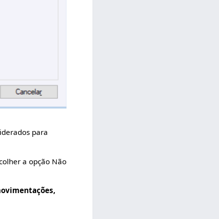
siderados para
scolher a opção Não
 movimentações,