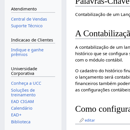
Palavras-Chave
Atendimento
Contabilização de um Lanç
Central de Vendas
Suporte Técnico
A Contabilizaç
Indicacao de Clientes
A contabilização de um lan
Indique e ganhe
histórico que se configur
prêmios
com o módulo contábil.
Universidade
O cadastro do histórico f
Corporativa
o lançamento será contabi
financeiros também podem s
Conheça a UCC
as configurações contábei
Soluções de
treinamento
EAD CIGAM
Como configura
Calendário
EAD+
editar
Biblioteca