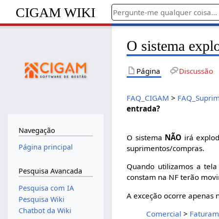
CIGAM WIKI
O sistema explo
Página
Discussão
FAQ_CIGAM
>
FAQ_Suprim
entrada?
Navegação
O sistema
NÃO
irá explod
Página principal
suprimentos/compras.
Quando utilizamos a tel
Pesquisa Avancada
constam na NF terão movi
Pesquisa com IA
A exceção ocorre apenas 
Pesquisa Wiki
Chatbot da Wiki
Comercial
>
Faturam