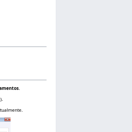
tamentos
.
).
atualmente.