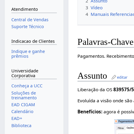
2
Assunto
3
Vídeo
Atendimento
4
Manuais Referencia
Central de Vendas
Suporte Técnico
Palavras-Chave
Indicacao de Clientes
Indique e ganhe
Pagamentos. Recebimento
prêmios
Universidade
Assunto
Corporativa
editar
Conheça a UCC
Liberação da OS
839575/5
Soluções de
treinamento
Evoluída a visão onde são
EAD CIGAM
Benefícios:
agora é possív
Calendário
EAD+
Biblioteca