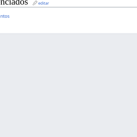
nciados
editar
ntos