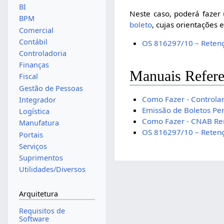
BI
Neste caso, poderá fazer
BPM
boleto
, cujas orientações
Comercial
Contábil
OS 816297/10 – Retenç
Controladoria
Finanças
Manuais Refere
Fiscal
Gestão de Pessoas
Como Fazer - Controlar
Integrador
Emissão de Boletos Per
Logística
Como Fazer - CNAB Rem
Manufatura
OS 816297/10 – Retenç
Portais
Serviços
Suprimentos
Utilidades/Diversos
Arquitetura
Requisitos de
Software