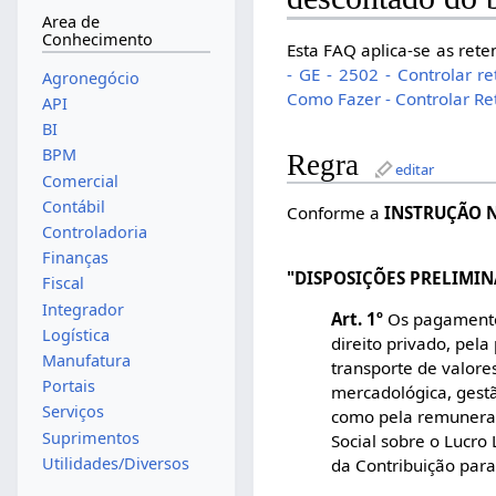
Area de
Conhecimento
Esta FAQ aplica-se as rete
- GE - 2502 - Controlar r
Agronegócio
Como Fazer - Controlar Re
API
BI
BPM
Regra
editar
Comercial
Contábil
Conforme a
INSTRUÇÃO N
Controladoria
Finanças
"DISPOSIÇÕES PRELIMIN
Fiscal
Integrador
Art. 1º
Os pagamentos 
Logística
direito privado, pel
Manufatura
transporte de valore
Portais
mercadológica, gestã
Serviços
como pela remuneraçã
Suprimentos
Social sobre o Lucro
Utilidades/Diversos
da Contribuição para