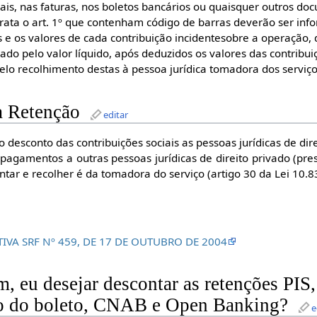
cais, nas faturas, nos boletos bancários ou quaisquer outros d
trata o art. 1º que contenham código de barras deverão ser inf
s e os valores de cada contribuição incidentesobre a operação,
do pelo valor líquido, após deduzidos os valores das contribui
elo recolhimento destas à pessoa jurídica tomadora dos serviço
a Retenção
editar
o desconto das contribuições sociais as pessoas jurídicas de di
pagamentos a outras pessoas jurídicas de direito privado (pres
ntar e recolher é da tomadora do serviço (artigo 30 da Lei 10.
IVA SRF Nº 459, DE 17 DE OUTUBRO DE 2004
, eu desejar descontar as retenções PI
o do boleto, CNAB e Open Banking?
e