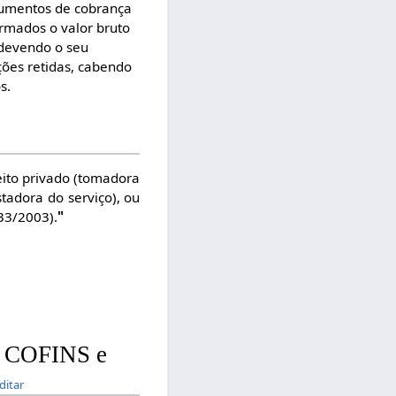
ocumentos de cobrança
ormados o valor bruto
 devendo o seu
ções retidas, cabendo
s.
reito privado (tomadora
tadora do serviço), ou
833/2003).
"
S, COFINS e
ditar