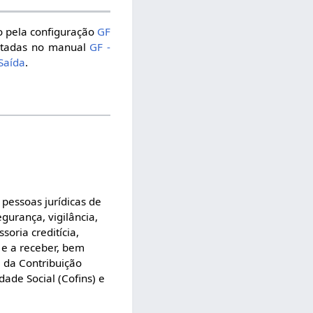
do pela configuração
GF
ultadas no manual
GF -
Saída
.
 pessoas jurídicas de
gurança, vigilância,
oria creditícia,
 e a receber, bem
e da Contribuição
dade Social (Cofins) e