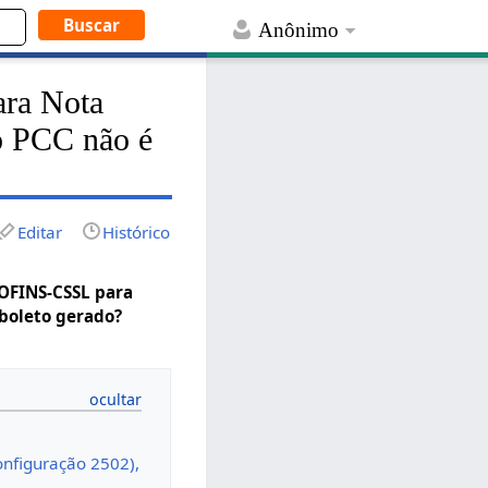
Anônimo
ara Nota
 o PCC não é
Editar
Histórico
COFINS-CSSL para
 boleto gerado?
onfiguração 2502),