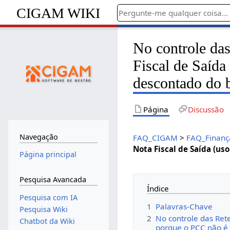
CIGAM WIKI
No controle d
Fiscal de Saída
descontado do 
Página
Discussão
Navegação
FAQ_CIGAM
>
FAQ_Finanç
Nota Fiscal de Saída (us
Página principal
Pesquisa Avancada
Índice
Pesquisa com IA
1
Palavras-Chave
Pesquisa Wiki
2
No controle das Ret
Chatbot da Wiki
porque o PCC não é