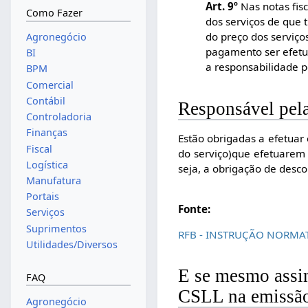
Art. 9º
Nas notas fis
Como Fazer
dos serviços de que 
do preço dos serviço
Agronegócio
pagamento ser efetua
BI
a responsabilidade p
BPM
Comercial
Contábil
Responsável pel
Controladoria
Finanças
Estão obrigadas a efetuar 
Fiscal
do serviço)que efetuarem 
Logística
seja, a obrigação de desco
Manufatura
Portais
Fonte:
Serviços
Suprimentos
RFB - INSTRUÇÃO NORMAT
Utilidades/Diversos
E se mesmo assim
FAQ
CSLL na emissã
Agronegócio