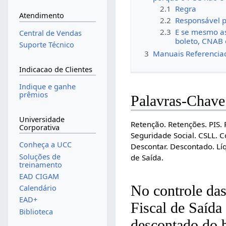
2.1
Regra
Atendimento
2.2
Responsável p
2.3
E se mesmo as
Central de Vendas
boleto, CNAB
Suporte Técnico
3
Manuais Referencia
Indicacao de Clientes
Indique e ganhe
prêmios
Palavras-Chave
Universidade
Retenção. Retenções. PIS.
Corporativa
Seguridade Social. CSLL. C
Conheça a UCC
Descontar. Descontado. Líq
Soluções de
de Saída.
treinamento
EAD CIGAM
No controle d
Calendário
EAD+
Fiscal de Saída
Biblioteca
descontado do 