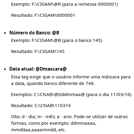
Exemplo: F:\CIGAM\@R (para a remessa 0000001)
Resultado: F:\CIGAM\0000001
Número do Banco: @B
Exemplo: F:\CIGAM\@B (para o banco 145)
Resultado: F:\CIGAM\145
Data atual: @Dmascara@
Essa tag exige que o usuário informe uma máscara para
a data, quando banco diferente de 748.
Exemplos: C:\CNAB\@Dddmmaa@ (para o dia 11/03/16)
Resultado: C:\CNAB\110316
Obs: d - dia; m - mês; a - ano. Pode-se utilizar de outras
formas, como por exemplo: ddmmaaaa,
mmddaa,aaaammdd, etc.