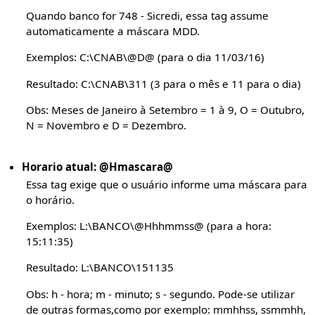
Quando banco for 748 - Sicredi, essa tag assume
automaticamente a máscara MDD.
Exemplos: C:\CNAB\@D@ (para o dia 11/03/16)
Resultado: C:\CNAB\311 (3 para o mês e 11 para o dia)
Obs: Meses de Janeiro à Setembro = 1 à 9, O = Outubro,
N = Novembro e D = Dezembro.
Horario atual: @Hmascara@
Essa tag exige que o usuário informe uma máscara para
o horário.
Exemplos: L:\BANCO\@Hhhmmss@ (para a hora:
15:11:35)
Resultado: L:\BANCO\151135
Obs: h - hora; m - minuto; s - segundo. Pode-se utilizar
de outras formas,como por exemplo: mmhhss, ssmmhh,