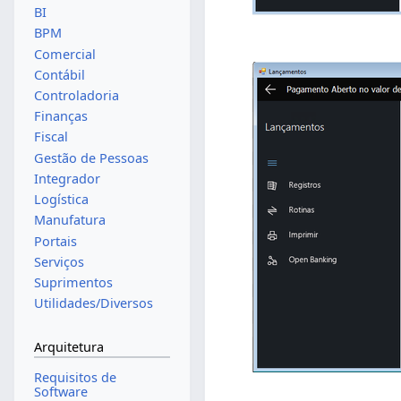
BI
BPM
Comercial
Contábil
Controladoria
Finanças
Fiscal
Gestão de Pessoas
Integrador
Logística
Manufatura
Portais
Serviços
Suprimentos
Utilidades/Diversos
Arquitetura
Requisitos de
Software