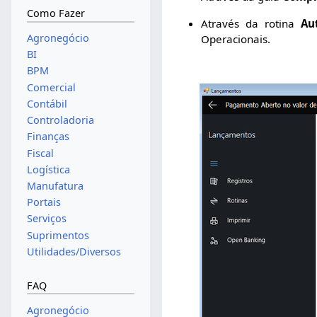
Como Fazer
Através da rotina
Au
Agronegócio
Operacionais.
BI
BPM
Comercial
Contábil
Controladoria
Finanças
Fiscal
Logística
Manufatura
Portais
Serviços
Suprimentos
Utilidades/Diversos
FAQ
Agronegócio