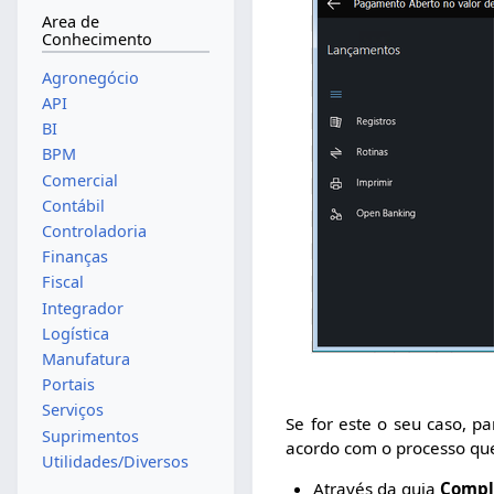
Area de
Conhecimento
Agronegócio
API
BI
BPM
Comercial
Contábil
Controladoria
Finanças
Fiscal
Integrador
Logística
Manufatura
Portais
Serviços
Se for este o seu caso, p
Suprimentos
acordo com o processo qu
Utilidades/Diversos
Através da guia
Compl