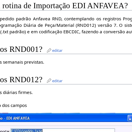
a rotina de Importação EDI ANFAVEA?
 pedido padrão Anfavea RND, contemplando os registros Pro
gramação Diária de Peça/Material (RND012) versão 7. O sis
 (.txt padrão) e em codificação EBCDIC, fazendo a conversão a
tros RND001?
editar
 semanais previstas.
tros RND012?
editar
diárias firmes.
ão dos campos