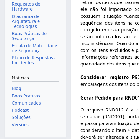
retirar os itens que não 
Requisitos de
ele não foi importado. 
Hardware
possuem situação “Canc
Diagrama de
Arquitetura e
seqüência dos itens na c
Tecnologias
corrigido em sua posição
Boas Práticas de
serão informados ao usu
Segurança
inconsistências. Quando a 
Escala de Maturidade
com os itens excluídos e 
de Segurança
informações referentes a
Plano de Respostas a
Incidentes
quantidade dos itens que 
Considerar registro PE
Noticias
embalagens dos itens do 
Blog
Boas Práticas
Gerar Pedido para RND0
Comunicados
O arquivo RND012 é a co
Podcast
semanais (RND001), portan
Soluções
e passa para a situação d
Versões
considerando o item + da
deverá ser alterada a sit