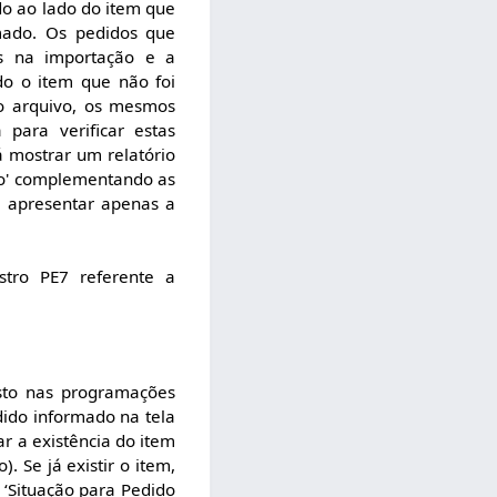
do ao lado do item que
mado. Os pedidos que
es na importação e a
do o item que não foi
lo arquivo, os mesmos
para verificar estas
rá mostrar um relatório
ção' complementando as
a apresentar apenas a
stro PE7 referente a
sto nas programações
dido informado na tela
r a existência do item
Se já existir o item,
 ‘Situação para Pedido