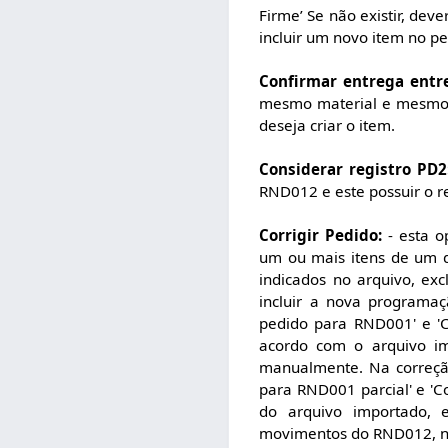
Firme’ Se não existir, deve
incluir um novo item no p
Confirmar entrega entr
mesmo material e mesmo p
deseja criar o item.
Considerar registro PD2
RND012 e este possuir o r
Corrigir Pedido:
- esta o
um ou mais itens de um de
indicados no arquivo, ex
incluir a nova programa
pedido para RND001' e 'C
acordo com o arquivo im
manualmente. Na correção
para RND001 parcial' e 'C
do arquivo importado, e
movimentos do RND012, n