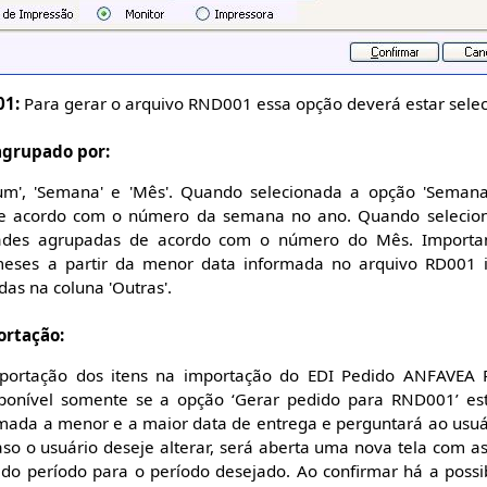
01:
Para gerar o arquivo RND001 essa opção deverá estar sele
agrupado por:
m', 'Semana' e 'Mês'. Quando selecionada a opção 'Semana'
e acordo com o número da semana no ano. Quando selecion
dades agrupadas de acordo com o número do Mês. Important
meses a partir da menor data informada no arquivo RD001 
as na coluna 'Outras'.
ortação:
mportação dos itens na importação do EDI Pedido ANFAVEA
isponível somente se a opção ‘Gerar pedido para RND001’ e
ada a menor e a maior data de entrega e perguntará ao usuár
aso o usuário deseje alterar, será aberta uma nova tela com 
o do período para o período desejado. Ao confirmar há a poss