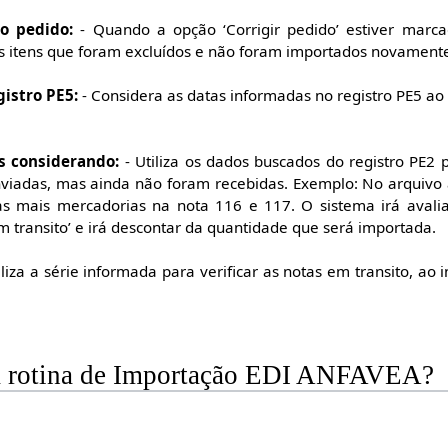
do pedido:
- Quando a opção ‘Corrigir pedido’ estiver marc
os itens que foram excluídos e não foram importados novament
istro PE5:
- Considera as datas informadas no registro PE5 ao 
os considerando:
- Utiliza os dados buscados do registro PE2 
nviadas, mas ainda não foram recebidas. Exemplo: No arquivo 
s mais mercadorias na nota 116 e 117. O sistema irá avali
m transito’ e irá descontar da quantidade que será importada.
iliza a série informada para verificar as notas em transito, ao i
a rotina de Importação EDI ANFAVEA?