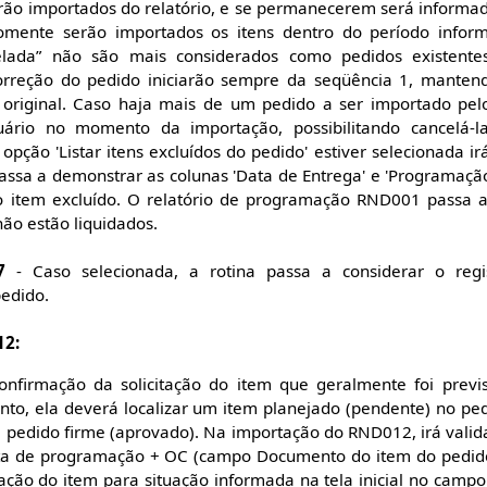
serão importados do relatório, e se permanecerem será informa
Somente serão importados os itens dentro do período infor
elada” não são mais considerados como pedidos existent
orreção do pedido iniciarão sempre da seqüência 1, manten
 original. Caso haja mais de um pedido a ser importado pe
ário no momento da importação, possibilitando cancelá-la 
opção 'Listar itens excluídos do pedido' estiver selecionada i
passa a demonstrar as colunas 'Data de Entrega' e 'Programa
o item excluído. O relatório de programação RND001 passa 
não estão liquidados.
7
- Caso selecionada, a rotina passa a considerar o regi
pedido.
12:
nfirmação da solicitação do item que geralmente foi previ
to, ela deverá localizar um item planejado (pendente) no pe
e pedido firme (aprovado). Na importação do RND012, irá valida
ta de programação + OC (campo Documento do item do pedido). 
uação do item para situação informada na tela inicial no campo