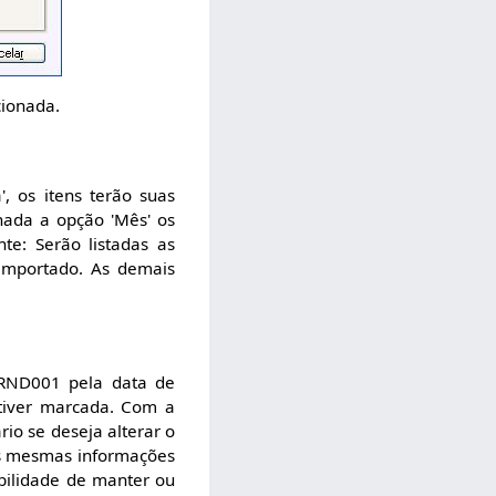
cionada.
, os itens terão suas
ada a opção 'Mês' os
e: Serão listadas as
importado. As demais
 RND001 pela data de
stiver marcada. Com a
io se deseja alterar o
as mesmas informações
ibilidade de manter ou