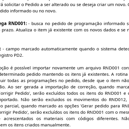
rá solicitar o Pedido a ser alterado ou se deseja criar um novo.
edido informado ou no novo.
ega RND001:
- busca no pedido de programação informado s
razo. Atualiza o item já existente com os novos dados e se n
:
- campo marcado automaticamente quando o sistema detec
egistro PD2.
pção é possível importar novamente um arquivo RND001 con
terminado pedido mantendo os itens já existentes. A rotina ir
cluir todas as programações no pedido, desde que o item não 
ção. Ao ser gerada a importação de correção, quando marca
orrigir Pedido', serão excluídos todos os itens do RND001 e
portado. Não serão excluidos os movimentos do RND012, 
 parcial, quando marcado as opções 'Gerar pedido para RND0
orrigir Pedido', serão excluídos os itens do RND001 com o me
 acrescentados os materiais com códigos diferentes. Nã
em os itens criados manualmente.