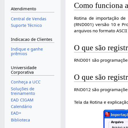
Como funciona 
Atendimento
Rotina de importação de
Central de Vendas
(RND001) versão 10 e Pro
Suporte Técnico
arquivos no formato ASCII
Indicacao de Clientes
O que são regis
Indique e ganhe
prêmios
RND001 são programações
Universidade
Corporativa
O que são regis
Conheça a UCC
Soluções de
RND012 são programações 
treinamento
EAD CIGAM
Tela da Rotina e explicaç
Calendário
EAD+
Biblioteca