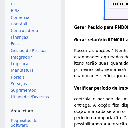
BI
BPM
Comercial
Contábil
Gerar Pedido para RND0
Controladoria
Finanças
Gerar relatório RDN001 
Fiscal
Possui as opções ' Nenhu
Gestão de Pessoas
quantidades agrupadas d
Integrador
itens terão suas quanti
Logística
primeiras oito semanas/
Manufatura
quantidades serão agrupad
Portais
Serviços
Verificar período de imp
Suprimentos
Utilidades/Diversos
controla o período de i
entrega. A opção fica d
Arquitetura
opção marcada será inform
período da importação. C
Requisitos de
possibilitando a alteraçã
Software