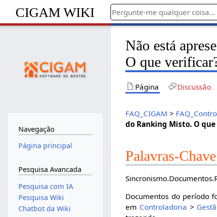
CIGAM WIKI
Não está apres
O que verificar
Página
Discussão
FAQ_CIGAM
>
FAQ_Contro
do Ranking Misto. O que 
Navegação
Página principal
Palavras-Chave
Pesquisa Avancada
Sincronismo.Documentos.R
Pesquisa com IA
Documentos do período fo
Pesquisa Wiki
em
Controladoria
>
Gestã
Chatbot da Wiki