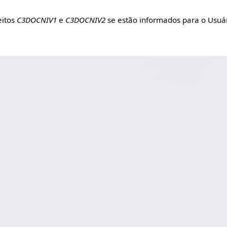
eitos
C3DOCNIV1
e
C3DOCNIV2
se estão informados para o Usuár