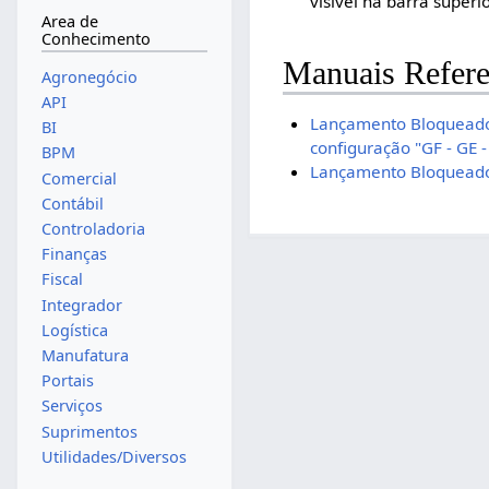
visível na barra superi
Area de
Conhecimento
Manuais Refere
Agronegócio
API
Lançamento Bloqueado 
BI
configuração "GF - GE
BPM
Lançamento Bloqueado
Comercial
Contábil
Controladoria
Finanças
Fiscal
Integrador
Logística
Manufatura
Portais
Serviços
Suprimentos
Utilidades/Diversos