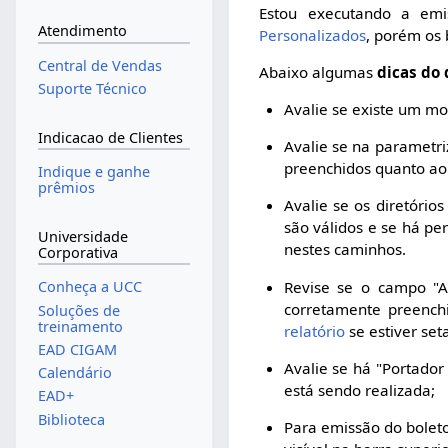
Estou executando a em
Atendimento
Personalizados
, porém os
Central de Vendas
Abaixo algumas
dicas do 
Suporte Técnico
Avalie se existe um mod
Indicacao de Clientes
Avalie se na parametr
preenchidos quanto ao "
Indique e ganhe
prêmios
Avalie se os diretório
são válidos e se há p
Universidade
nestes caminhos.
Corporativa
Revise se o campo "Ab
Conheça a UCC
corretamente preench
Soluções de
treinamento
relatório
se estiver set
EAD CIGAM
Avalie se há "Portador
Calendário
está sendo realizada;
EAD+
Biblioteca
Para emissão do bolet