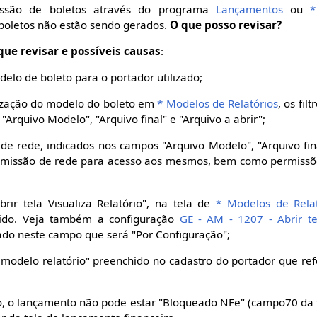
issão de boletos através do programa
Lançamentos
ou
*
 boletos não estão sendo gerados.
O que posso revisar?
que revisar e possíveis causas
:
elo de boleto para o portador utilizado;
ização do modelo do boleto em
* Modelos de Relatórios
, os fi
Arquivo Modelo", "Arquivo final" e "Arquivo a abrir";
s de rede, indicados nos campos "Arquivo Modelo", "Arquivo fina
ermissão de rede para acesso aos mesmos, bem como permissõe
rir tela Visualiza Relatório", na tela de
* Modelos de Relat
ido. Veja também a configuração
GE - AM - 1207 - Abrir te
ado neste campo que será "Por Configuração";
 modelo relatório" preenchido no cadastro do portador que re
o, o lançamento não pode estar "Bloqueado NFe" (campo70 d