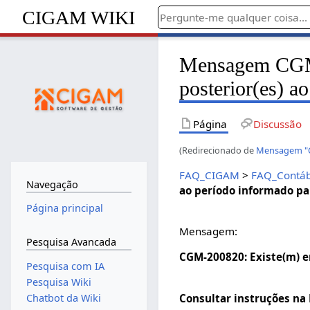
CIGAM WIKI
Mensagem CGM-
posterior(es) a
Página
Discussão
(Redirecionado de
Mensagem "CG
FAQ_CIGAM
>
FAQ_Contáb
Navegação
ao período informado pa
Página principal
Mensagem:
Pesquisa Avancada
CGM-200820: Existe(m) e
Pesquisa com IA
Pesquisa Wiki
Consultar instruções na
Chatbot da Wiki