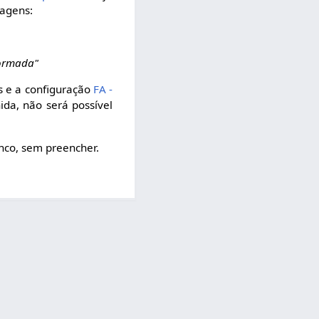
sagens:
formada"
s e a configuração
FA -
ida, não será possível
nco, sem preencher.