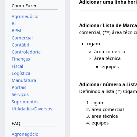
Adicionar uma linha hor
Como Fazer
Agronegócio
BI
Adicionar Lista de Marc
BPM
comercial, (**) área técni
Comercial
cigam
Contábil
área comercial
Controladoria
área técnica
Finanças
Fiscal
equipes
Logística
Manufatura
Adicionar número a Lista
Portais
Definindo a lista (#) Cigam
Serviços
Suprimentos
cigam
Utilidades/Diversos
área comercial
área técnica
equipes
FAQ
Agronegócio