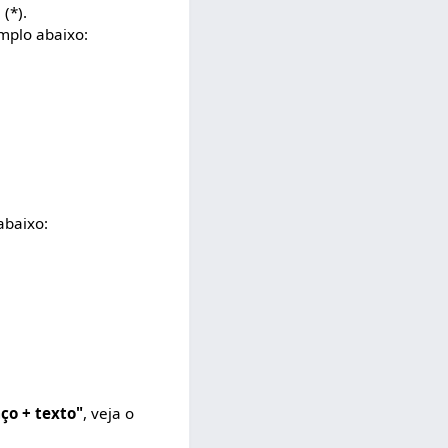
(*).
emplo abaixo:
 abaixo:
ço + texto"
, veja o