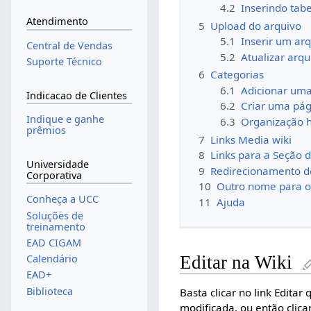
4.2
Inserindo tabe
Atendimento
5
Upload do arquivo
5.1
Inserir um arq
Central de Vendas
5.2
Atualizar arqu
Suporte Técnico
6
Categorias
6.1
Adicionar uma
Indicacao de Clientes
6.2
Criar uma pág
Indique e ganhe
6.3
Organização h
prêmios
7
Links Media wiki
8
Links para a Seção 
Universidade
9
Redirecionamento d
Corporativa
10
Outro nome para o 
Conheça a UCC
11
Ajuda
Soluções de
treinamento
EAD CIGAM
Calendário
Editar na Wiki
EAD+
Biblioteca
Basta clicar no link Editar
modificada, ou então clic