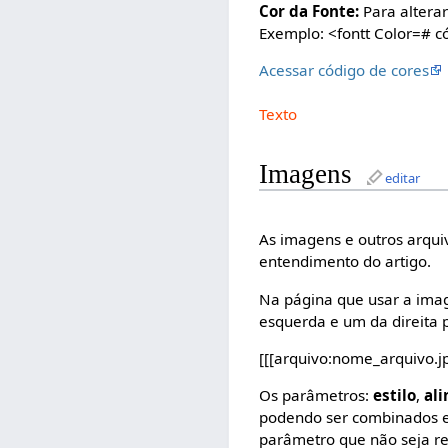
Cor da Fonte:
Para alterar
Exemplo: <fontt Color=# có
Acessar código de cores
Texto
Imagens
editar
As imagens e outros arqui
entendimento do artigo.
Na página que usar a imag
esquerda e um da direita 
[[[arquivo:nome_arquivo.
Os parâmetros:
estilo
,
al
podendo ser combinados 
parâmetro que não seja re