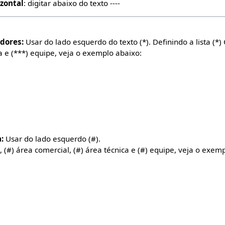
izontal
: digitar abaixo do texto ----
adores:
Usar do lado esquerdo do texto (*). Definindo a lista (*)
ca e (***) equipe, veja o exemplo abaixo:
:
Usar do lado esquerdo (#).
, (#) área comercial, (#) área técnica e (#) equipe, veja o exem