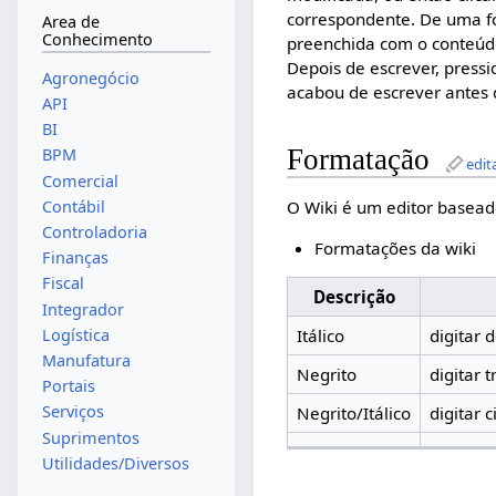
correspondente. De uma fo
Area de
Conhecimento
preenchida com o conteúd
Depois de escrever, press
Agronegócio
acabou de escrever antes 
API
BI
Formatação
BPM
edit
Comercial
O Wiki é um editor basea
Contábil
Controladoria
Formatações da wiki
Finanças
Fiscal
Descrição
Integrador
Logística
Itálico
digitar 
Manufatura
Negrito
digitar 
Portais
Serviços
Negrito/Itálico
digitar 
Suprimentos
Utilidades/Diversos