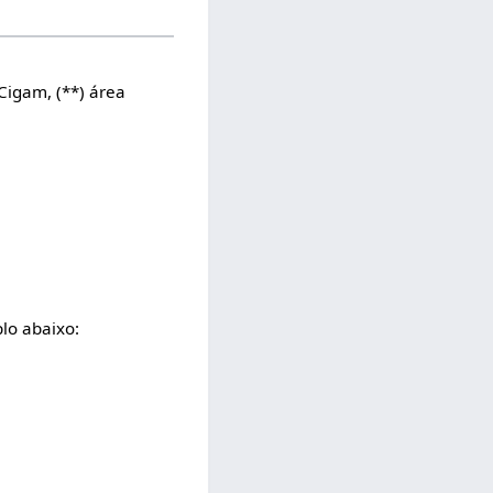
 Cigam, (**) área
plo abaixo: