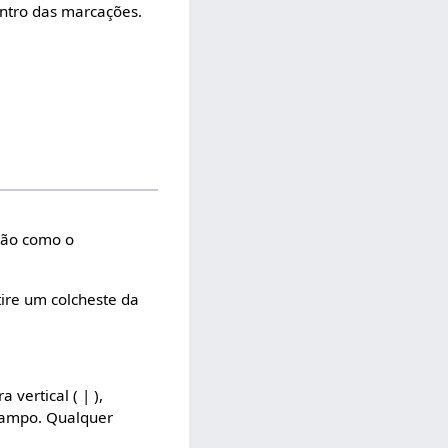
dentro das marcações.
ação como o
ire um colcheste da
vertical ( | ),
campo. Qualquer