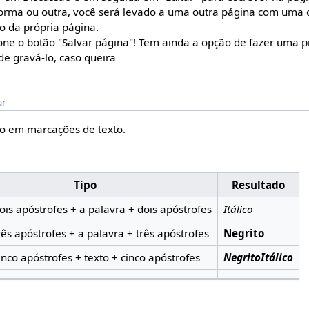
rma ou outra, você será levado a uma outra página com uma ca
o da própria página.
ione o botão "Salvar página"! Tem ainda a opção de fazer uma p
de gravá-lo, caso queira
ar
do em marcações de texto.
Tipo
Resultado
dois apóstrofes + a palavra + dois apóstrofes
Itálico
três apóstrofes + a palavra + três apóstrofes
Negrito
cinco apóstrofes + texto + cinco apóstrofes
NegritoItálico