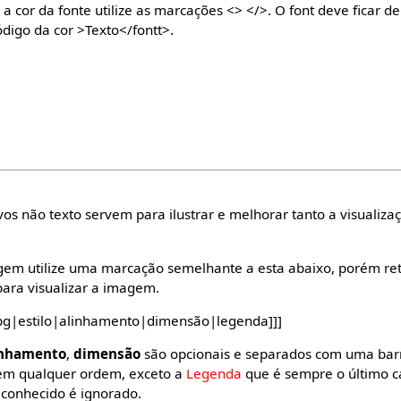
 a cor da fonte utilize as marcações <> </>. O font deve ficar 
digo da cor >Texto</fontt>.
vos não texto servem para ilustrar e melhorar tanto a visualiz
em utilize uma marcação semelhante a esta abaixo, porém ret
para visualizar a imagem.
jpg|estilo|alinhamento|dimensão|legenda]]]
inhamento
,
dimensão
são opcionais e separados com uma barra 
em qualquer ordem, exceto a
Legenda
que é sempre o último 
conhecido é ignorado.