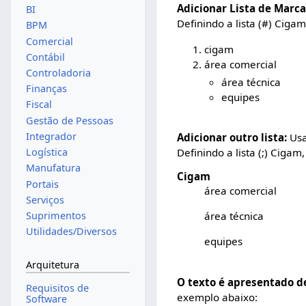
Adicionar Lista de Marc
BI
Definindo a lista (#) Cigam
BPM
Comercial
cigam
Contábil
área comercial
Controladoria
área técnica
Finanças
equipes
Fiscal
Gestão de Pessoas
Integrador
Adicionar outro lista:
Usar
Logística
Definindo a lista (;) Cigam,
Manufatura
Cigam
Portais
área comercial
Serviços
Suprimentos
área técnica
Utilidades/Diversos
equipes
Arquitetura
O texto é apresentado d
Requisitos de
exemplo abaixo:
Software