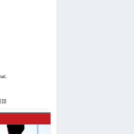
al.
]]]