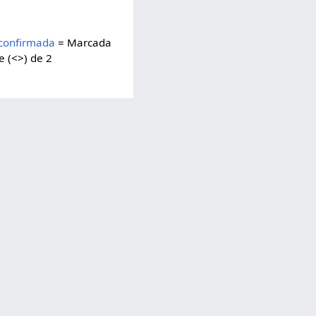
 confirmada
= Marcada
e (<>) de 2