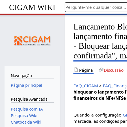
CIGAM WIKI
Lançamento Blo
lançamento fin
- Bloquear lan
confirmada", m
Página
Discussão
Navegação
Página principal
FAQ_CIGAM
>
FAQ_Finanç
bloquear o lançamento fi
financeiros de NFe/NFSe
Pesquisa Avancada
Pesquisa com IA
Quando a configuração
G
Pesquisa Wiki
marcada, as condições par
Chatbot da Wiki