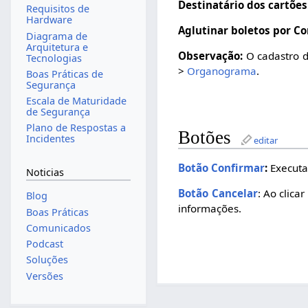
Destinatário dos cartões
Requisitos de
Hardware
Aglutinar boletos por Co
Diagrama de
Arquitetura e
Observação:
O cadastro de
Tecnologias
>
Organograma
.
Boas Práticas de
Segurança
Escala de Maturidade
de Segurança
Plano de Respostas a
Botões
Incidentes
editar
Botão Confirmar
:
Executa 
Noticias
Botão Cancelar
: Ao clica
Blog
informações.
Boas Práticas
Comunicados
Podcast
Soluções
Versões