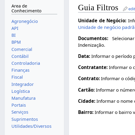
Guia Filtros
Area de
edi
Conhecimento
Unidade de Negócio:
Inf
Agronegócio
Unidade de negócio padr
API
BI
Documentos:
Selecionar
BPM
Indenização.
Comercial
Data:
Informar o período 
Contábil
Controladoria
Contratante:
Informar o c
Finanças
Fiscal
Contrato:
Informar o códi
Integrador
Cartão:
Informar o número
Logística
Manufatura
Cidade:
Informar o nome d
Portais
Bairro:
Informar o bairro 
Serviços
Suprimentos
Utilidades/Diversos