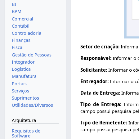
BI
BPM
Comercial
Contábil
Controladoria
Finanças
Setor de criação:
Informar
Fiscal
Gestão de Pessoas
Responsável:
Informar o 
Integrador
Logística
Solicitante:
Informar o có
Manufatura
Entregador:
Informar o c
Portais
Serviços
Data de Entrega:
Informar
Suprimentos
Tipo de Entrega:
Informa
Utilidades/Diversos
campo possui pesquisa pel
Arquitetura
Tipo de Remetente:
Infor
campo possui pesquisa pel
Requisitos de
Software