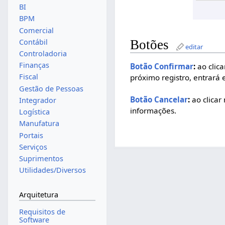
BI
BPM
Comercial
Botões
Contábil
editar
Controladoria
Finanças
Botão Confirmar
:
ao clica
Fiscal
próximo registro, entrará 
Gestão de Pessoas
Botão Cancelar
:
ao clicar
Integrador
informações.
Logística
Manufatura
Portais
Serviços
Suprimentos
Utilidades/Diversos
Arquitetura
Requisitos de
Software