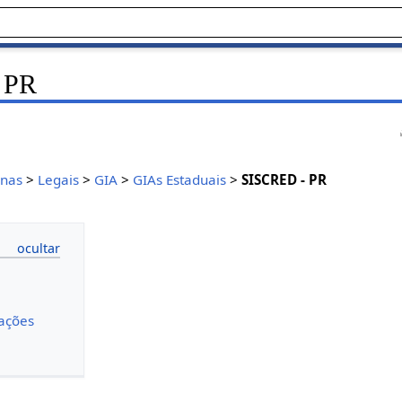
 PR
inas
>
Legais
>
GIA
>
GIAs Estaduais
>
SISCRED - PR
ações