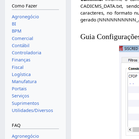
CADICMS_DATA.txt, send
Como Fazer
caracteres, no formato n
Agronegócio
gerado (NNNNNNNNNN_
BI
BPM
Guia Configuraçõe
Comercial
Contábil
Controladoria
Finanças
Fiscal
Logística
Manufatura
Portais
Serviços
Suprimentos
Utilidades/Diversos
FAQ
Agronegócio