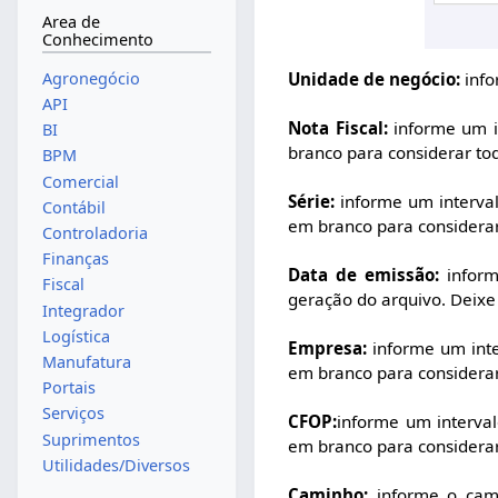
Area de
Conhecimento
Unidade de negócio:
info
Agronegócio
API
Nota Fiscal:
informe um i
BI
branco para considerar to
BPM
Comercial
Série:
informe um interval
Contábil
em branco para considerar
Controladoria
Finanças
Data de emissão:
inform
Fiscal
geração do arquivo. Deixe
Integrador
Logística
Empresa:
informe um inte
Manufatura
em branco para considerar
Portais
Serviços
CFOP:
informe um interval
Suprimentos
em branco para considerar
Utilidades/Diversos
Caminho:
informe o cami