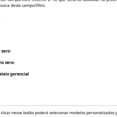
busca deste campo/filtro.
r
 zero:
ns zero:
ateio gerencial
clicar nesse botão poderá selecionar modelos personalizados 