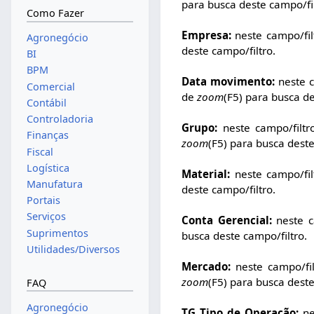
para busca deste campo/fil
Como Fazer
Empresa:
neste campo/fil
Agronegócio
deste campo/filtro.
BI
BPM
Data movimento:
neste c
Comercial
de
zoom
(F5) para busca de
Contábil
Controladoria
Grupo:
neste campo/filtr
Finanças
zoom
(F5) para busca deste
Fiscal
Logística
Material:
neste campo/fil
Manufatura
deste campo/filtro.
Portais
Serviços
Conta Gerencial:
neste ca
Suprimentos
busca deste campo/filtro.
Utilidades/Diversos
Mercado:
neste campo/fil
zoom
(F5) para busca deste
FAQ
Agronegócio
TG Tipo de Operação:
ne