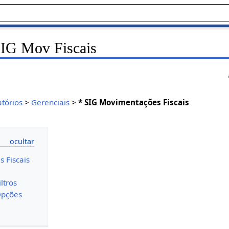
SIG Mov Fiscais
atórios
>
Gerenciais
>
* SIG Movimentações Fiscais
 Fiscais
ltros
Opções