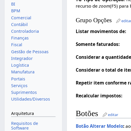
BI
recurso de
zoom
(F5) para 
BPM
Comercial
Grupo Opções
edita
Contábil
Controladoria
Listar movimentos de:
Finanças
Somente faturados:
Fiscal
Gestão de Pessoas
Considerar a quantidade
Integrador
Logística
Considerar o total de ite
Manufatura
Portais
Repetir item conforme r
Serviços
Suprimentos
Recalcular impostos:
Utilidades/Diversos
Botões
Arquitetura
editar
Requisitos de
Botão Alterar Modelo
:
ao 
Software