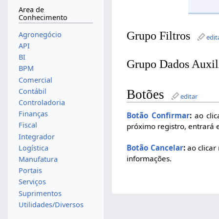
Area de
Conhecimento
Grupo Filtros
Agronegócio
edit
API
BI
Grupo Dados Auxil
BPM
Comercial
Contábil
Botões
editar
Controladoria
Finanças
Botão Confirmar
:
ao clic
Fiscal
próximo registro, entrará 
Integrador
Botão Cancelar
:
ao clicar
Logística
informações.
Manufatura
Portais
Serviços
Suprimentos
Utilidades/Diversos