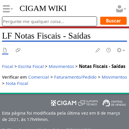
CIGAM WIKI
LF Notas Fiscais - Saídas
Fiscal
>
Escrita Fiscal
>
Movimentos
>
Notas Fiscais - Saídas
Verificar em
Comercial
>
Faturamento/Pedido
>
Movimentos
>
Nota Fiscal
Esta página foi modificada pela última vez em 8 de março
de 2021, às 17h49min.