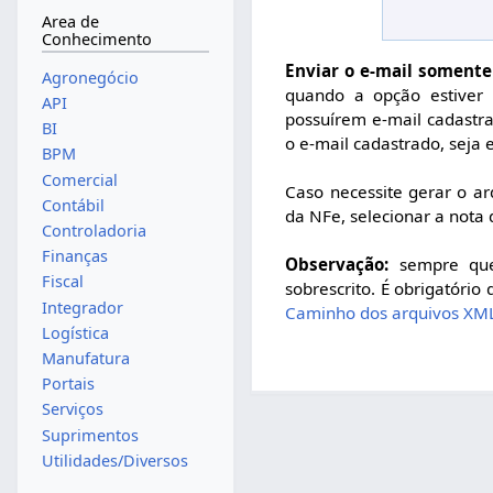
Area de
Conhecimento
Enviar o e-mail somente
Agronegócio
quando a opção estiver 
API
possuírem e-mail cadastra
BI
o e-mail cadastrado, seja 
BPM
Comercial
Caso necessite gerar o a
Contábil
da NFe, selecionar a nota
Controladoria
Finanças
Observação:
sempre que 
Fiscal
sobrescrito. É obrigatóri
Integrador
Caminho dos arquivos XM
Logística
Manufatura
Portais
Serviços
Suprimentos
Utilidades/Diversos