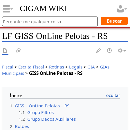
CIGAM WIKI
LF GISS OnLine Pelotas - RS
Fiscal
>
Escrita Fiscal
>
Rotinas
>
Legais
>
GIA
>
GIAs
Municipais
>
GISS OnLine Pelotas - RS
Índice
1
GISS – OnLine Pelotas – RS
1.1
Grupo Filtros
1.2
Grupo Dados Auxiliares
2
Botões