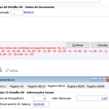
5
editar