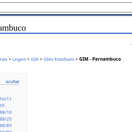
nambuco
inas
>
Legais
>
GIA
>
GIAs Estaduais
>
GIM - Pernambuco
 10/11
 55
 88/10
 88/25
 88/85
 88/89