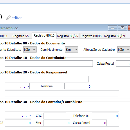
0
editar