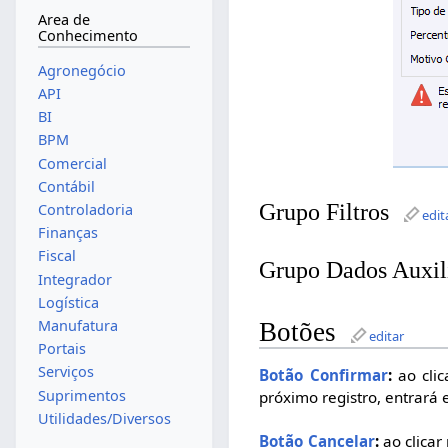
Area de
Conhecimento
Agronegócio
API
BI
BPM
Comercial
Contábil
Grupo Filtros
Controladoria
edit
Finanças
Fiscal
Grupo Dados Auxil
Integrador
Logística
Manufatura
Botões
editar
Portais
Serviços
Botão Confirmar
:
ao clic
Suprimentos
próximo registro, entrará 
Utilidades/Diversos
Botão Cancelar
:
ao clicar