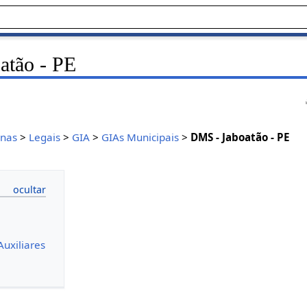
atão - PE
inas
>
Legais
>
GIA
>
GIAs Municipais
>
DMS - Jaboatão - PE
E
uxiliares