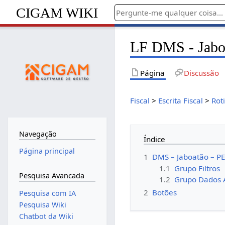
CIGAM WIKI
LF DMS - Jabo
Página
Discussão
Fiscal
>
Escrita Fiscal
>
Rot
Navegação
Índice
Página principal
1
DMS – Jaboatão – P
1.1
Grupo Filtros
Pesquisa Avancada
1.2
Grupo Dados A
2
Botões
Pesquisa com IA
Pesquisa Wiki
Chatbot da Wiki