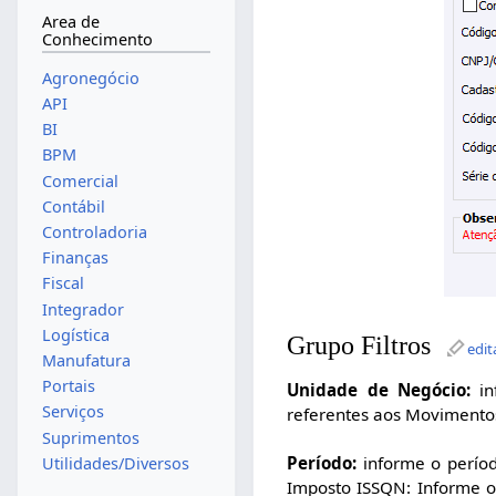
Area de
Conhecimento
Agronegócio
API
BI
BPM
Comercial
Contábil
Controladoria
Finanças
Fiscal
Integrador
Logística
Grupo Filtros
edit
Manufatura
Portais
Unidade de Negócio:
in
Serviços
referentes aos Movimento
Suprimentos
Período:
informe o períod
Utilidades/Diversos
Imposto ISSQN: Informe o