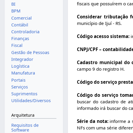
fiscais que possuírem o cam
BI
BPM
Considerar tributação fo
Comercial
município de Ijuí - RS.
Contábil
Controladoria
Código acesso sistema:
i
Finanças
Fiscal
CNPJ/CPF – contabilidad
Gestão de Pessoas
Integrador
Cadastro municipal do d
Logística
campo 9 do registro H.
Manufatura
Portais
Código do serviço presta
Serviços
Suprimentos
Código do serviço toma
Utilidades/Diversos
buscar do cadastro de a
informado irá buscar do ca
Arquitetura
Série da nota:
informe a s
Requisitos de
NFs com uma série difere
Software