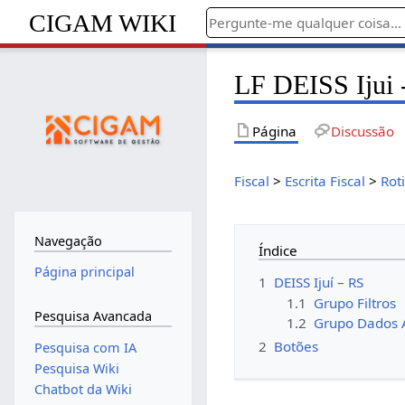
CIGAM WIKI
LF DEISS Ijui 
Página
Discussão
Fiscal
>
Escrita Fiscal
>
Rot
Navegação
Índice
Página principal
1
DEISS Ijuí – RS
1.1
Grupo Filtros
Pesquisa Avancada
1.2
Grupo Dados A
2
Botões
Pesquisa com IA
Pesquisa Wiki
Chatbot da Wiki