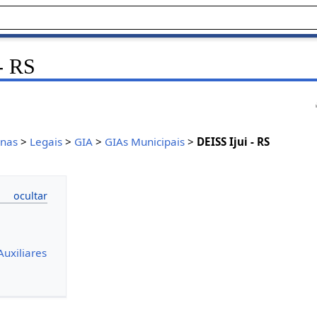
- RS
inas
>
Legais
>
GIA
>
GIAs Municipais
>
DEISS Ijui - RS
uxiliares