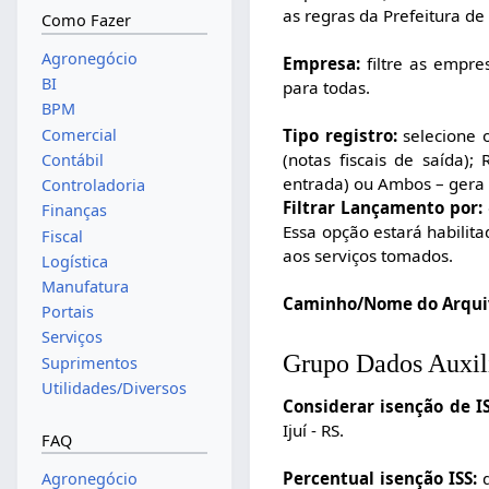
as regras da Prefeitura de 
Como Fazer
Agronegócio
Empresa:
filtre as empr
BI
para todas.
BPM
Tipo registro:
selecione o
Comercial
(notas fiscais de saída);
Contábil
entrada) ou Ambos – gera 
Controladoria
Filtrar Lançamento por:
Finanças
Essa opção estará habilit
Fiscal
aos serviços tomados.
Logística
Manufatura
Caminho/Nome do Arqui
Portais
Serviços
Grupo Dados Auxil
Suprimentos
Utilidades/Diversos
Considerar isenção de IS
Ijuí - RS.
FAQ
Percentual isenção ISS:
d
Agronegócio