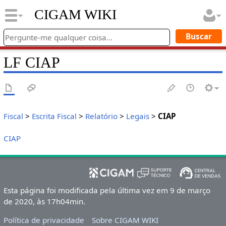
CIGAM WIKI
LF CIAP
Fiscal
>
Escrita Fiscal
>
Relatório
>
Legais
>
CIAP
CIAP
Esta página foi modificada pela última vez em 9 de março
de 2020, às 17h04min.
Política de privacidade
Sobre CIGAM WIKI