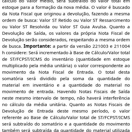
cálculo do valor médio, será subtraído do valor total em
estoque para a formação da nova média. O valor é buscado
da Nota Fiscal que originou a devolução, fazendo a mesma
ordem de busca: Valor ST Retido ou Valor ST Ressarcimento
ou Valor ST Resolvida ou Valor ST Guia Avulsa. Quanto a
Devolução de Saída, os valores da própria Nota Fiscal de
Devolução serão considerados, respeitando a mesma ordem
de busca.
Importante:
a partir da versão 221003 e 211004
h considere: Será incrementado à Base de Cálculo/Valor total
de ST/FCPST/ICMS do inventário (quantidade em estoque
multiplicado pela média unitária) o valor correspondente ao
movimento da Nota Fiscal de Entrada. O total desta
somatória será dividido pela soma da quantidade do
material em inventário e a quantidade do material no
movimento de entrada. Havendo Notas Fiscais de Saída
neste mesmo intervalo de tempo, não haverá interferência
no cálculo da média unitária. Quanto as Notas Fiscais de
Devolução de Entrada deste mesmo período, o valor
referente ao Base de Cálculo/Valor total de ST/FCPST/ICMS
será subtraído do somatório e a quantidade do movimento
também será subtraída da quantidade do material utilizada