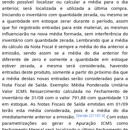
sendo possível localizar ou calcular a média para o dia
anterior, será localizada e utilizada a última compra.
Iniciando o inventário com quantidade zerada, ou mesmo se
a quantidade em estoque zerar durante o período, assim
que for registrado entradas para este material, as mesmas
influenciarão na nova média formada, sem interferência do
inventário com quantidade zerada. Lembrando que a média
do cálculo da Nota Fiscal é sempre a média do dia anterior a
emissão, sendo assim se a média do dia anterior for
diferente de zero e somente a quantidade em estoque
estiver zerada, a mesma será considerada, havendo
entradas deste produto, somente a partir do próximo dia que
a média destas novas entradas serão consideradas para a
Nota Fiscal de Saída. Exemplo: Média Ponderada Unitária
Valor ICMS Ressarcimento calculada no Fechamento de
inventário de 31/08 com o valor 791,88 com quantidade 13
em estoque. As Notas Fiscais de Saída emitidas em 01/09
terão esta média considerada, pois é a média do dia
[
Versão 221107 4
]
imediatamente anterior a emissão.
Com estas
parametrizações ao gerar o Apuração ICMS como
Fechamento Mensal será localizado o último Fechamento de