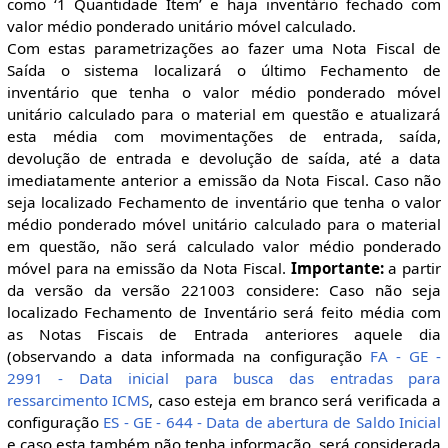
como ‘1 Quantidade Item’ e haja inventário fechado com
valor médio ponderado unitário móvel calculado.
Com estas parametrizações ao fazer uma Nota Fiscal de
Saída o sistema localizará o último Fechamento de
inventário que tenha o valor médio ponderado móvel
unitário calculado para o material em questão e atualizará
esta média com movimentações de entrada, saída,
devolução de entrada e devolução de saída, até a data
imediatamente anterior a emissão da Nota Fiscal. Caso não
seja localizado Fechamento de inventário que tenha o valor
médio ponderado móvel unitário calculado para o material
em questão, não será calculado valor médio ponderado
móvel para na emissão da Nota Fiscal.
Importante:
a partir
da versão da versão 221003 considere: Caso não seja
localizado Fechamento de Inventário será feito média com
as Notas Fiscais de Entrada anteriores aquele dia
(observando a data informada na configuração
FA - GE -
2991 - Data inicial para busca das entradas para
ressarcimento ICMS
, caso esteja em branco será verificada a
configuração
ES - GE - 644 - Data de abertura de Saldo Inicial
e caso esta também não tenha informação, será considerada