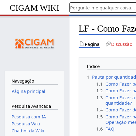
CIGAM WIKI
LF - Como Faze
Página
Discussão
Índice
1
Pauta por quantida
Navegação
1.1
Como Fazer pa
1.2
Como Fazer pa
Página principal
1.3
Como Fazer a c
quantidade?
Pesquisa Avancada
1.4
Como Fazer de
1.5
Como Fazer pa
Pesquisa com IA
Operação mes
Pesquisa Wiki
1.6
FAQ
Chatbot da Wiki