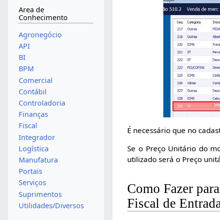
Area de
Conhecimento
Agronegócio
API
BI
BPM
Comercial
Contábil
Controladoria
Finanças
Fiscal
É necessário que no cadast
Integrador
Se o Preço Unitário do mo
Logística
utilizado será o Preço uni
Manufatura
Portais
Serviços
Como Fazer param
Suprimentos
Fiscal de Entrad
Utilidades/Diversos