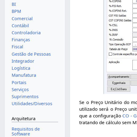
BI
BPM
Comercial
Contábil
Controladoria
Finanças
Fiscal
Gestão de Pessoas
Integrador
Logística
Manufatura
Portais
Serviços
Suprimentos
Se o Preço Unitário do mo
Utilidades/Diversos
utilizado será o Preço un
que a configuração
CO - G
Arquitetura
tratando de cálculo sem M
Requisitos de
Software