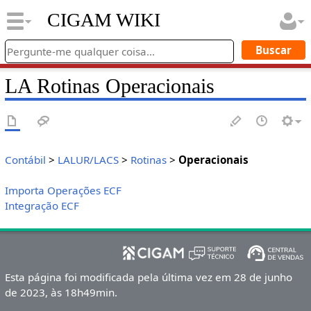
CIGAM WIKI
LA Rotinas Operacionais
Contábil
>
LALUR/LACS
>
Rotinas
>
Operacionais
Importa Operações ECF
Integração ECF
Esta página foi modificada pela última vez em 28 de junho
de 2023, às 18h49min.