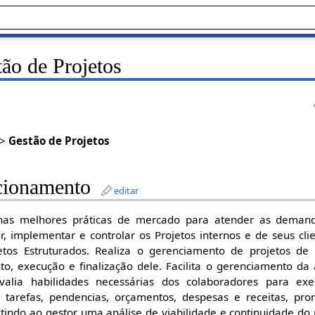
ão de Projetos
>
Gestão de Projetos
cionamento
editar
nas melhores práticas de mercado para atender as deman
r, implementar e controlar os Projetos internos e de seus clie
etos Estruturados. Realiza o gerenciamento de projetos de 
o, execução e finalização dele. Facilita o gerenciamento da
, avalia habilidades necessárias dos colaboradores para e
, tarefas, pendencias, orçamentos, despesas e receitas, p
tindo ao gestor uma análise de viabilidade e continuidade do 