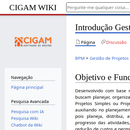
CIGAM WIKI
Introdução Gest
Página
Discussão
BPM
>
Gestão de Projetos
Objetivo e Fun
Navegação
Página principal
Desenvolvido com base 
buscam planejar, organiza
Pesquisa Avancada
Projetos Simples ou Proj
auxiliando no planejament
Pesquisa com IA
pois planeja, distribui
Pesquisa Wiki
progresso das atividades
Chatbot da Wiki
redução de custos e permi