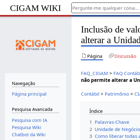
CIGAM WIKI
Inclusão de val
alterar a Unida
Página
Discussão
FAQ_CIGAM
>
FAQ Contáb
não permite alterar a U
Navegação
Contábil
>
Patrimônio
>
CI
Página principal
Pesquisa Avancada
Índice
Pesquisa com IA
1
Palavras-Chave
Pesquisa Wiki
2
Unidade de Negócio
Chatbot da Wiki
3
Como liberar todas 