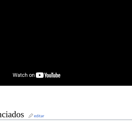
nciados
editar