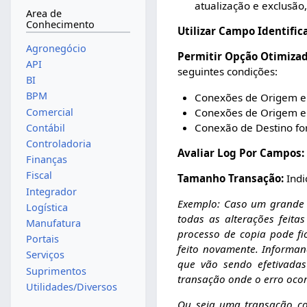
atualização e exclusão
Area de
Conhecimento
Utilizar Campo Identific
Agronegócio
Permitir Opção Otimizad
API
seguintes condições:
BI
BPM
Conexões de Origem e 
Comercial
Conexões de Origem e
Conexão de Destino fo
Contábil
Controladoria
Avaliar Log Por Campos:
Finanças
Fiscal
Tamanho Transação:
Indi
Integrador
Exemplo: Caso um grande 
Logística
todas as alterações feit
Manufatura
processo de copia pode fi
Portais
feito novamente. Informan
Serviços
que vão sendo efetivada
Suprimentos
transação onde o erro ocor
Utilidades/Diversos
Ou seja uma transação co