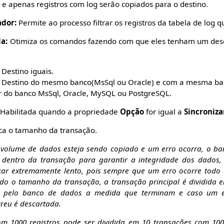
, e apenas registros com log serão copiados para o destino.
ador:
Permite ao processo filtrar os registros da tabela de log 
a:
Otimiza os comandos fazendo com que eles tenham um des
Destino iguais.
 Destino do mesmo banco(MsSql ou Oracle) e com a mesma ba
r do banco MsSql, Oracle, MySQL ou PostgreSQL.
Habilitada quando a propriedade
Opção
for igual a
Sincroniz
ca o tamanho da transação.
volume de dados esteja sendo copiado e um erro ocorra, o ba
as dentro da transação para garantir a integridade dos dados
car extremamente lento, pois sempre que um erro ocorre todo 
do o tamanho da transação, a transação principal é dividida
s pelo banco de dados a medida que terminam e caso um e
reu é descartada.
m 1000 registros pode ser dividida em 10 transações com 100 