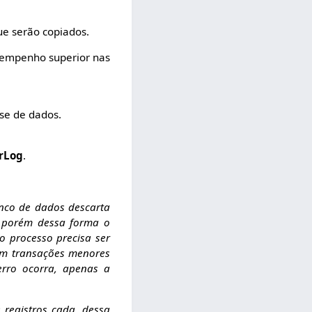
que serão copiados.
empenho superior nas
se de dados.
arLog
.
nco de dados descarta
, porém dessa forma o
o processo precisa ser
 em transações menores
rro ocorra, apenas a
registros cada, dessa