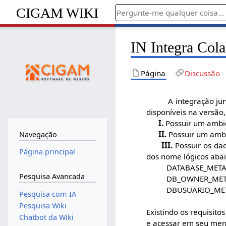
CIGAM WIKI
IN Integra Col
Página
Discussão
A integração ju
disponíveis na versão,
I.
Possuir um ambie
II.
Possuir um ambi
Navegação
III.
Possuir os da
Página principal
dos nome lógicos abai
DATABASE_METADAD
Pesquisa Avancada
DB_OWNER_METADAD
DBUSUARIO_METADA
Pesquisa com IA
Pesquisa Wiki
Existindo os requisito
Chatbot da Wiki
e acessar em seu men