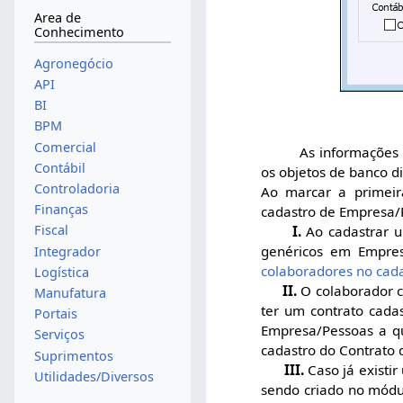
Area de
Conhecimento
Agronegócio
API
BI
BPM
Comercial
As informações
Contábil
os objetos de banco d
Controladoria
Ao marcar a primeira
Finanças
cadastro de Empresa/P
Fiscal
I.
Ao cadastrar u
genéricos em Empres
Integrador
colaboradores no cad
Logística
II.
O colaborador c
Manufatura
ter um contrato cada
Portais
Empresa/Pessoas a q
Serviços
cadastro do Contrato 
Suprimentos
III.
Caso já existi
Utilidades/Diversos
sendo criado no módu