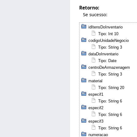
Retorno:
Se sucesso:
idItensDoInventario
Tipo: Int 10
codigoUnidadeNegocio
Tipo: String 3
dataDoInventario
Tipo: Date
centroDeArmazenagem
Tipo: String 3
material
Tipo: String 20
especif1
Tipo: String 6
especif2
Tipo: String 6
especif3
Tipo: String 6
numeracao