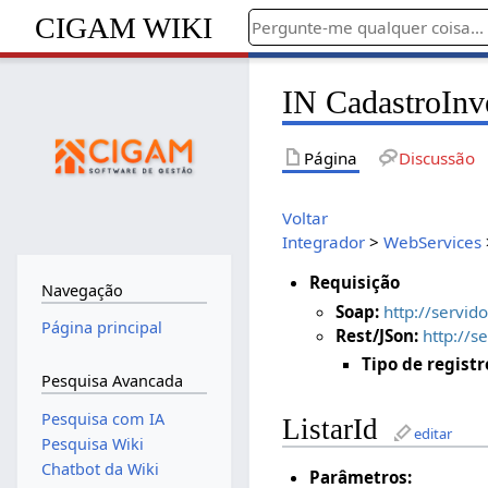
CIGAM WIKI
IN CadastroInve
Página
Discussão
Voltar
Integrador
>
WebServices
Requisição
Navegação
Soap:
http://servid
Página principal
Rest/JSon:
http://s
Tipo de registr
Pesquisa Avancada
Pesquisa com IA
ListarId
editar
Pesquisa Wiki
Chatbot da Wiki
Parâmetros: