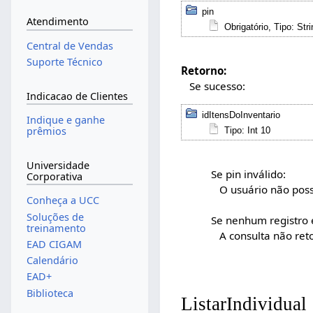
pin
Atendimento
Obrigatório, Tipo: Str
Central de Vendas
Suporte Técnico
Retorno:
Se sucesso:
Indicacao de Clientes
idItensDoInventario
Indique e ganhe
prêmios
Tipo: Int 10
Universidade
Se pin inválido:
Corporativa
O usuário não possui 
Conheça a UCC
Soluções de
Se nenhum registro 
treinamento
A consulta não reto
EAD CIGAM
Calendário
EAD+
Biblioteca
ListarIndividual