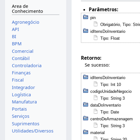
Area de
Parâmetros:
Conhecimento
pin
Agronegócio
Obrigatório, Tipo: Str
API
idItensDoInventario
BI
Tipo: Float
BPM
Comercial
Retorno:
Contábil
Se sucesso:
Controladoria
Finanças
idItensDoInventario
Fiscal
Tipo: Int 10
Integrador
codigoUnidadeNegocio
Logística
Tipo: String 3
Manufatura
dataDoInventario
Portais
Tipo: Date
Serviços
centroDeArmazenagem
Suprimentos
Tipo: String 3
Utilidades/Diversos
material
Tipo: String 20