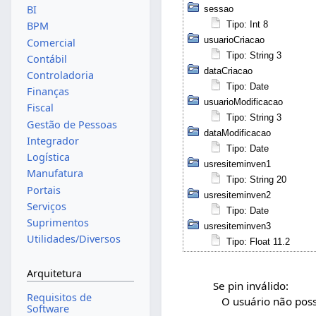
BI
sessao
Tipo: Int 8
BPM
usuarioCriacao
Comercial
Tipo: String 3
Contábil
dataCriacao
Controladoria
Tipo: Date
Finanças
usuarioModificacao
Fiscal
Tipo: String 3
Gestão de Pessoas
dataModificacao
Integrador
Tipo: Date
Logística
usresiteminven1
Manufatura
Tipo: String 20
Portais
usresiteminven2
Serviços
Tipo: Date
Suprimentos
usresiteminven3
Utilidades/Diversos
Tipo: Float 11.2
Arquitetura
Se pin inválido:
Requisitos de
O usuário não possui 
Software