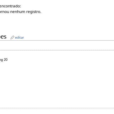
encontrado:
rnou nenhum registro.
oes
editar
ing 20