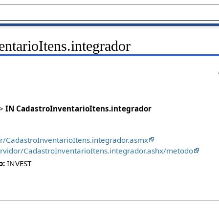
ntarioItens.integrador
>
IN CadastroInventarioItens.integrador
or/CadastroInventarioItens.integrador.asmx
ervidor/CadastroInventarioItens.integrador.ashx/metodo
o:
INVEST