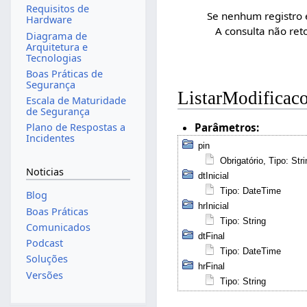
Requisitos de
Se nenhum registro 
Hardware
A consulta não reto
Diagrama de
Arquitetura e
Tecnologias
Boas Práticas de
Segurança
ListarModificac
Escala de Maturidade
de Segurança
Parâmetros:
Plano de Respostas a
Incidentes
pin
Obrigatório, Tipo: Str
Noticias
dtInicial
Tipo: DateTime
Blog
hrInicial
Boas Práticas
Tipo: String
Comunicados
dtFinal
Podcast
Tipo: DateTime
Soluções
hrFinal
Versões
Tipo: String