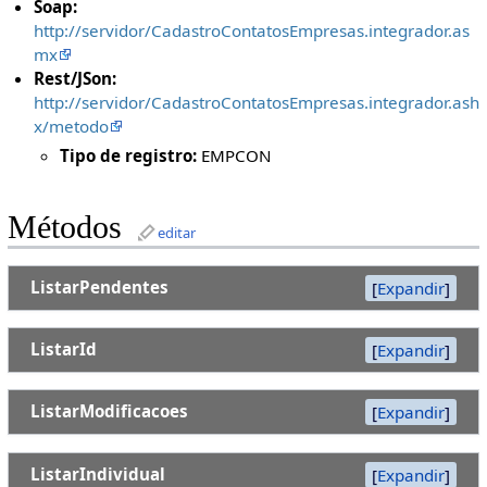
Soap:
http://servidor/CadastroContatosEmpresas.integrador.as
mx
Rest/JSon:
http://servidor/CadastroContatosEmpresas.integrador.ash
x/metodo
Tipo de registro:
EMPCON
Métodos
editar
ListarPendentes
Expandir
ListarId
Expandir
ListarModificacoes
Expandir
ListarIndividual
Expandir