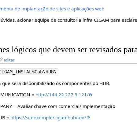
amenta de implantação de sites e aplicações web
úvidas, acionar equipe de consultoria infra CIGAM para esclar
es lógicos que devem ser revisados para 
editar
CIGAM_INSTAL%Cab\HUB\
a que será disponibilizado os componentes do HUB.
MUNICATION =
http://144.22.227.3:121/
NY = Avaliar chave com comercial/implementação
UB =
https://siteexemplo/cigamhub/api/