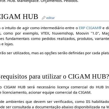
ce. HUB. Marketplace. Orçamentos. Pedidos.
- CIGAM HUB
editar
 intuito de agir como intermediário entre o
ERP CIGAM
e di
, como por exemplo, VTEX, Nuvemshop, Moovin "1.0", Maga
es fundamentais como pedidos realizados, produtos, variantes
 e lojas.
ão ser utilizados, mas as opções serão definidas por cada pla
é-requisitos para utilizar o CIGAM HUB
ção CIGAM HUB será necessário licença comercial do HUB In
e licenciamento, acionar equipe comercial da CIGAM.
 de ambientes que devem ser verificados, como IIS habilitad
e ser consultada a documentação abaixo disponibilizada na W