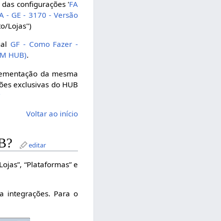
 das configurações '
FA
A - GE - 3170 - Versão
o/Lojas")
ual
GF - Como Fazer -
GAM HUB)
.
mplementação da mesma
ções exclusivas do HUB
?
Voltar ao início
B?
editar
jas”, “Plataformas” e
a integrações. Para o