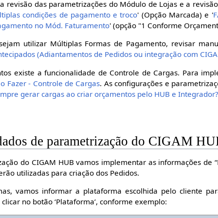
o a revisão das parametrizações do Módulo de Lojas e a revisão
ltiplas condições de pagamento e troco
' (Opção Marcada) e '
F
pagamento no Mód. Faturamento
' (opção "1 Conforme Orçament
sejam utilizar Múltiplas Formas de Pagamento, revisar man
ntecipados (Adiantamentos de Pedidos ou integração com CI
tos existe a funcionalidade de Controle de Cargas. Para i
o Fazer - Controle de Cargas
. As configurações e parametriza
pre gerar cargas ao criar orçamentos pelo HUB e Integrador
 dados de parametrização do CIGAM HU
zação do CIGAM HUB vamos implementar as informações de “Lo
rão utilizadas para criação dos Pedidos.
as, vamos informar a plataforma escolhida pelo cliente par
 clicar no botão ‘Plataforma’, conforme exemplo: