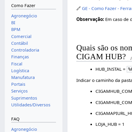
Como Fazer
🔗
GE - Como Fazer - Ferr
Agronegócio
Observação:
Em caso de d
BI
BPM
Comercial
Contábil
Quais são os nom
Controladoria
CIGAM HUB?
Finanças
Fiscal
HUB_INSTAL =
%
Logística
Manufatura
Indicar o caminho da past
Portais
Serviços
CIGAMHUB_COM
Suprimentos
CIGAMHUB_COMPA
Utilidades/Diversos
CIGAMAPIURL_H
FAQ
LOJA_HUB = 1
Agronegócio