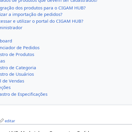
dados de produtos que devem ser cadastrados?
tegração dos produtos para o CIGAM HUB?
zar a importação de pedidos?
ssar e utilizar o portal do CIGAM HUB?
inistrador
board
nciador de Pedidos
tro de Produtos
cas
tro de Categoria
tro de Usuários
l de Vendas
eções
stro de Especificações
editar