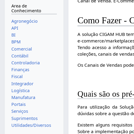
Canal de Venda. E-Commer
Area de
Conhecimento
Como Fazer 
Agronegócio
API
A solução CIGAM HUB tem o
BI
e-commerce/marketplaces
BPM
Tendo acesso a informaçõ
Comercial
coleções, canais de vendas
Contábil
Controladoria
Os Canais de Vendas poder
Finanças
Fiscal
Integrador
Logística
Quais são os pr
Manufatura
Portais
Para utilização da Solu
Serviços
dúvidas sobre a questão d
Suprimentos
Existem alguns requisitos
Utilidades/Diversos
Sobre a implementação pod