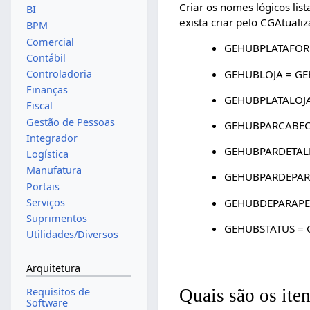
Criar os nomes lógicos lis
BI
exista criar pelo CGAtualiz
BPM
Comercial
GEHUBPLATAFOR
Contábil
GEHUBLOJA = GE
Controladoria
Finanças
GEHUBPLATALOJ
Fiscal
Gestão de Pessoas
GEHUBPARCABEC
Integrador
GEHUBPARDETAL
Logística
Manufatura
GEHUBPARDEPAR
Portais
GEHUBDEPARAPE
Serviços
Suprimentos
GEHUBSTATUS = 
Utilidades/Diversos
Arquitetura
Quais são os ite
Requisitos de
Software