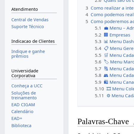
2.6
Quais são os 
3
Como realizar a in
Atendimento
4
Como podemos reali
Central de Vendas
5
Como poderemos ace
Suporte Técnico
5.1
💼 Menu – Adm
5.2
🏢 Empresas
Indicacao de Clientes
5.3
📊 Menu Dash
5.4
📋 Menu Gere
Indique e ganhe
5.5
🛒 Menu Cadas
prêmios
5.6
🏷️ Menu Mar
5.7
🔠 Menu Cadas
Universidade
5.8
👥 Menu Cadas
Corporativa
5.9
🛍️ Menu Cana
Conheça a UCC
5.10
🎞️ Menu Col
Soluções de
5.11
⚙️ Menu Cada
treinamento
EAD CIGAM
Calendário
EAD+
Palavras-Chave
Biblioteca