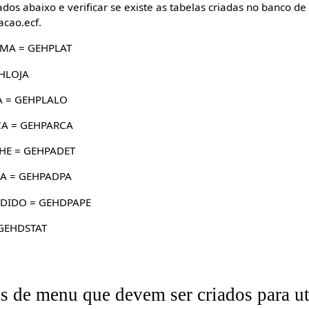
tados abaixo e verificar se existe as tabelas criadas no banco d
acao.ecf.
MA = GEHPLAT
HLOJA
A = GEHPLALO
A = GEHPARCA
HE = GEHPADET
A = GEHPADPA
DIDO = GEHDPAPE
GEHDSTAT
ns de menu que devem ser criados para ut