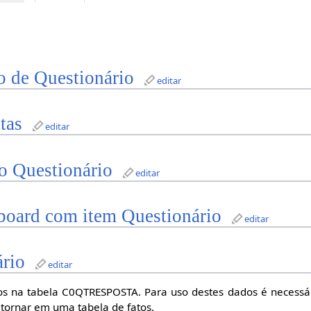
o de Questionário
editar
tas
editar
no Questionário
editar
board com item Questionário
editar
ário
editar
s na tabela C0QTRESPOSTA. Para uso destes dados é necessá
tornar em uma tabela de fatos.