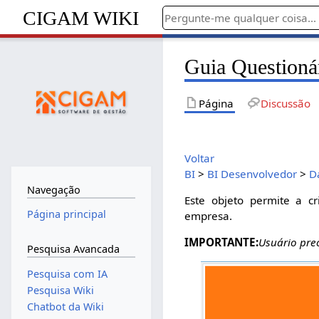
CIGAM WIKI
Guia Questioná
Página
Discussão
Voltar
BI
>
BI Desenvolvedor
>
D
Navegação
Este objeto permite a c
Página principal
empresa.
IMPORTANTE:
Usuário prec
Pesquisa Avancada
Pesquisa com IA
Pesquisa Wiki
Chatbot da Wiki