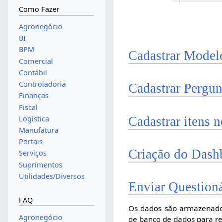
Como Fazer
Agronegócio
BI
BPM
Cadastrar Model
Comercial
Contábil
Controladoria
Cadastrar Pergun
Finanças
Fiscal
Cadastrar itens 
Logística
Manufatura
Portais
Criação do Dash
Serviços
Suprimentos
Utilidades/Diversos
Enviar Question
FAQ
Os dados são armazenado
Agronegócio
de banco de dados para re