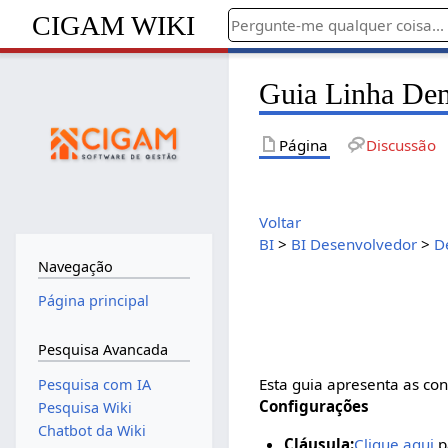
CIGAM WIKI
Guia Linha Dem
Página
Discussão
Voltar
BI
>
BI Desenvolvedor
>
D
Navegação
Página principal
Pesquisa Avancada
Esta guia apresenta as co
Pesquisa com IA
Configurações
Pesquisa Wiki
Chatbot da Wiki
Cláusula:
Clique aqui
p