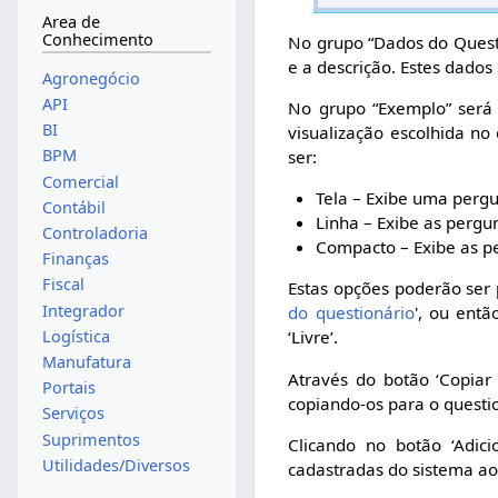
Area de
Conhecimento
No grupo “Dados do Questi
e a descrição. Estes dados
Agronegócio
API
No grupo “Exemplo” será
BI
visualização escolhida no
BPM
ser:
Comercial
Tela – Exibe uma pergu
Contábil
Linha – Exibe as pergu
Controladoria
Compacto – Exibe as p
Finanças
Fiscal
Estas opções poderão ser 
Integrador
do questionário
', ou ent
Logística
‘Livre’.
Manufatura
Através do botão ‘Copiar
Portais
copiando-os para o questi
Serviços
Suprimentos
Clicando no botão ‘Adic
Utilidades/Diversos
cadastradas do sistema ao