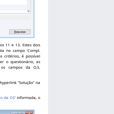
s 11 e 13. Estes dois
nta no campo ‘Compl.
critérios, é possível
er o questionário, as
r os campos da O.S.
hyperlink “Solução” na
ão da OS
' informada, o