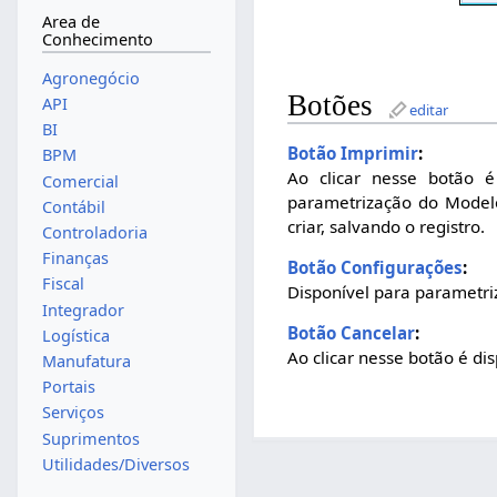
Area de
Conhecimento
Agronegócio
Botões
API
editar
BI
Botão Imprimir
:
BPM
Ao clicar nesse botão é
Comercial
parametrização do Modelo
Contábil
criar, salvando o registro.
Controladoria
Finanças
Botão Configurações
:
Fiscal
Disponível para parametriz
Integrador
Botão Cancelar
:
Logística
Ao clicar nesse botão é di
Manufatura
Portais
Serviços
Suprimentos
Utilidades/Diversos