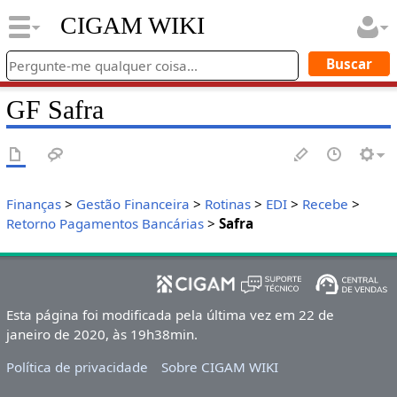
CIGAM WIKI
GF Safra
Finanças
>
Gestão Financeira
>
Rotinas
>
EDI
>
Recebe
>
Retorno Pagamentos Bancárias
>
Safra
Esta página foi modificada pela última vez em 22 de
janeiro de 2020, às 19h38min.
Política de privacidade
Sobre CIGAM WIKI