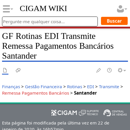
CIGAM WIKI
GF Rotinas EDI Transmite
Remessa Pagamentos Bancários
Santander
Finanças
>
Gestão Financeira
>
Rotinas
>
EDI
>
Transmite
>
Remessa Pagamentos Bancários
>
Santander
Esta página foi modificada pela última vez em 22 de
janeiro de 2020, às 16h57min.