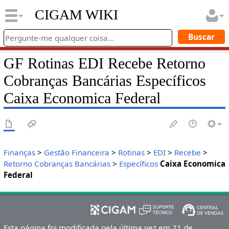
CIGAM WIKI
GF Rotinas EDI Recebe Retorno
Cobranças Bancárias Específicos
Caixa Economica Federal
Finanças
>
Gestão Financeira
>
Rotinas
>
EDI
>
Recebe
>
Retorno Cobranças Bancárias
>
Específicos
Caixa Economica
Federal
Esta página foi modificada pela última vez em 21 de