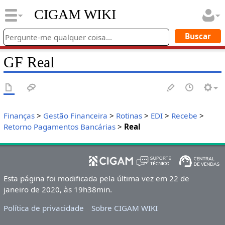
CIGAM WIKI
GF Real
Finanças
>
Gestão Financeira
>
Rotinas
>
EDI
>
Recebe
>
Retorno Pagamentos Bancárias
>
Real
Esta página foi modificada pela última vez em 22 de
janeiro de 2020, às 19h38min.
Política de privacidade
Sobre CIGAM WIKI