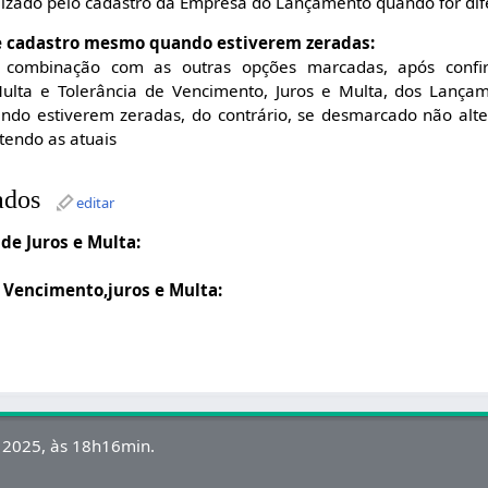
alizado pelo cadastro da Empresa do Lançamento quando for dif
e cadastro mesmo quando estiverem zeradas:
ombinação com as outras opções marcadas, após confir
Multa e Tolerância de Vencimento, Juros e Multa, dos Lanç
do estiverem zeradas, do contrário, se desmarcado não alt
tendo as atuais
ados
editar
 de Juros e Multa:
e Vencimento,juros e Multa:
e 2025, às 18h16min.