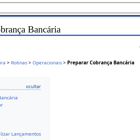
brança Bancária
ira
>
Rotinas
>
Operacionais
>
Preparar Cobrança Bancária
Bancária
or
alizar Lançamentos