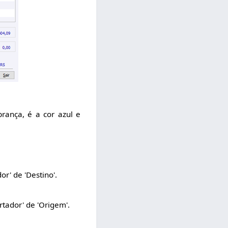
rança, é a cor azul e
r' de 'Destino'.
tador' de 'Origem'.