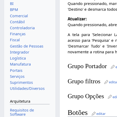
Quando pressionado, marc
BI
'Destino' e desmarca todos
BPM
Comercial
Atualizar:
Contábil
Quando pressionado, abre
Controladoria
Finanças
A tela para 'Selecionar 
Fiscal
acesso para 'Pesquisa' e
'Desmarcar Tudo' e 'Inver
Gestão de Pessoas
novamente a rotina para ha
Integrador
Logística
Manufatura
Grupo Portador
Portais
Serviços
Grupo filtros
edita
Suprimentos
Utilidades/Diversos
Grupo Opções
ed
Arquitetura
Requisitos de
Botões
editar
Software