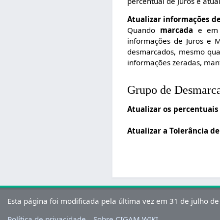
percentual de Juros é atu
Atualizar informações d
Quando
marcada
e em c
informações de Juros e 
desmarcados, mesmo quan
informações zeradas, man
Grupo de Desmarc
Atualizar os percentuais
Atualizar a Tolerância d
Esta página foi modificada pela última vez em 31 de julho d
Política de privacidade
Sobre CIGAM WIKI