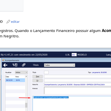
to
editar
egistros. Quando o Lançamento Financeiro possuir algum
Aco
m Negritro.