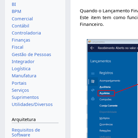
BI
Quando o Lançamento Fin
BPM
Este item tem como funci
Comercial
Financeiro.
Contábil
Controladoria
Finanças
Fiscal
Gestão de Pessoas
Integrador
Logística
Manufatura
Portais
Serviços
Suprimentos
Utilidades/Diversos
Arquitetura
Requisitos de
Software