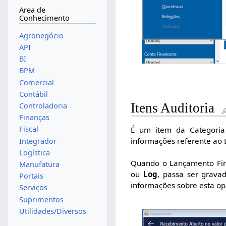
Area de
Conhecimento
Agronegócio
API
BI
BPM
Comercial
Contábil
Itens Auditoria
Controladoria
Finanças
Fiscal
É um item da Categoria 
informações referente ao
Integrador
Logística
Quando o Lançamento Fina
Manufatura
ou
Log
, passa ser grava
Portais
informações sobre esta o
Serviços
Suprimentos
Utilidades/Diversos