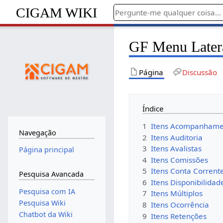
CIGAM WIKI
GF Menu Latera
Página
Discussão
Índice
1
Itens Acompanhame
Navegação
2
Itens Auditoria
3
Itens Avalistas
Página principal
4
Itens Comissões
5
Itens Conta Corrent
Pesquisa Avancada
6
Itens Disponibilidad
Pesquisa com IA
7
Itens Múltiplos
Pesquisa Wiki
8
Itens Ocorrência
Chatbot da Wiki
9
Itens Retenções