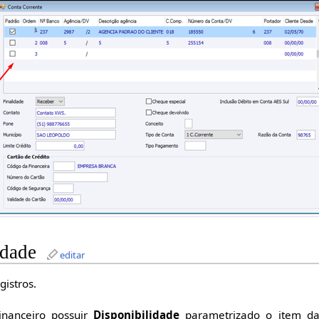
idade
editar
gistros.
nanceiro possuir
Disponibilidade
parametrizado o item da