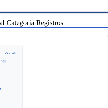
l Categoria Registros
nto
e
e