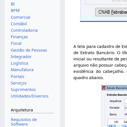
BI
BPM
Comercial
Contábil
Controladoria
Finanças
Fiscal
A tela para cadastro de Ex
Gestão de Pessoas
de Extrato Bancário. O tít
Integrador
inicial ou resultante de 
Logística
arquivo não possuir cabeça
Manufatura
existência do cabeçalho
Portais
quadro abaixo.
Serviços
Suprimentos
Utilidades/Diversos
Arquitetura
Requisitos de
Software