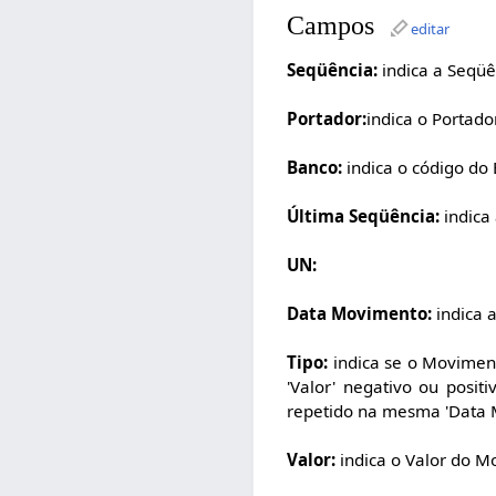
Campos
editar
Seqüência:
indica a Seqüê
Portador:
indica o Portador
Banco:
indica o código do
Última Seqüência:
indica
UN:
Data Movimento:
indica 
Tipo:
indica se o Movimento
'Valor' negativo ou posi
repetido na mesma 'Data 
Valor:
indica o Valor do M