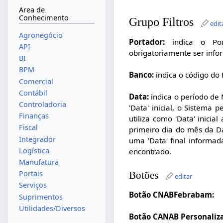
Area de
Conhecimento
Grupo Filtros
edit
Agronegócio
Portador:
indica o Por
API
obrigatoriamente ser info
BI
BPM
Banco:
indica o código do
Comercial
Contábil
Data:
indica o período de 
Controladoria
'Data' inicial, o Sistema
Finanças
utiliza como 'Data' inicia
Fiscal
primeiro dia do mês da Da
Integrador
uma 'Data' final informad
Logística
encontrado.
Manufatura
Portais
Botões
editar
Serviços
Botão CNABFebrabam:
Suprimentos
Utilidades/Diversos
Botão CANAB Personaliz